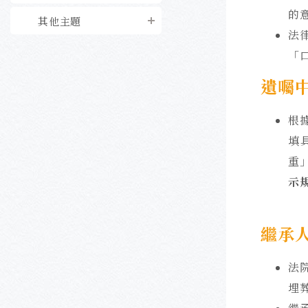
的
其他主題
法
「
遺囑
根
填
重
示
繼承
法
埋