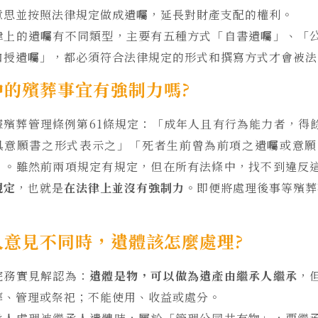
意思並按照法律規定做成遺囑，延長對財產支配的權利。
律上的遺囑有不同類型，主要有五種方式「自書遺囑」、「
口授遺囑」，都必須符合法律規定的形式和撰寫方式才會被法
中的殯葬事宜有強制力嗎?
據殯葬管理條例第61條規定：「成年人且有行為能力者，得
具意願書之形式表示之」「死者生前曾為前項之遺囑或意願
」。雖然前兩項規定有規定，但在所有法條中，找不到違反
規定
，也就是
在法律上並沒有強制力
。即便將處理後事等殯葬
人意見不同時，遺體該怎麼處理?
院務實見解認為：
遺體是物，可以做為遺產由繼承人繼承
，
葬、管理或祭祀；不能使用、收益或處分。