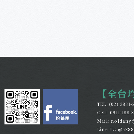
【全台
TEL:
(02) 2831-
Cell:
0911-188-
Mail:
no1dany
Line ID: @a88