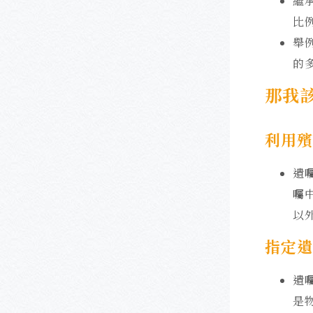
繼
比
舉
的
那我
利用殯
遺
囑
以
指定遺
遺
是