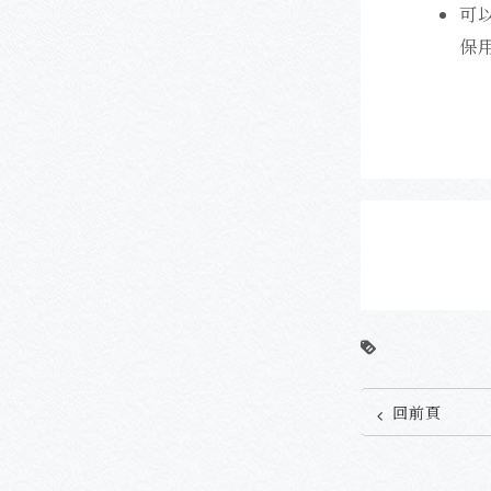
可
保
回前頁