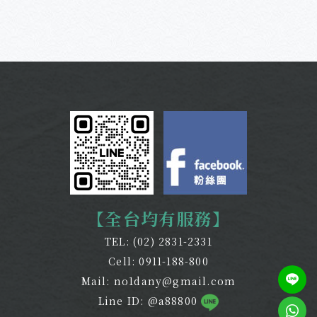
【全台均有服務】
TEL:
(02) 2831-2331
Cell:
0911-188-800
Mail:
no1dany@gmail.com
Line ID: @a88800