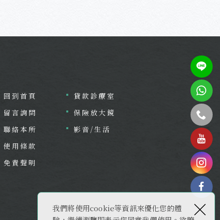
回到首頁
貸款診療室
留言詢問
保險放大鏡
聯絡本所
影音/生活
tel
使用條款
免責聲明
×
fac
我們將使用cookie等資訊來優化您的體
驗，繼續瀏覽即表示您同意我們使用。欲瞭