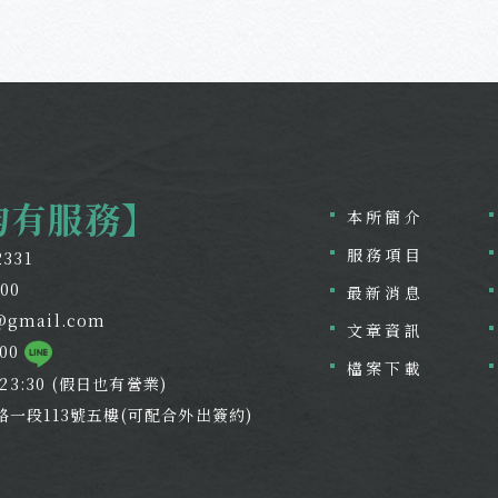
均有服務】
本所簡介
服務項目
2331
800
最新消息
@gmail.com
文章資訊
800
檔案下載
~23:30 (假日也有營業)
路一段113號五樓(可配合外出簽約)