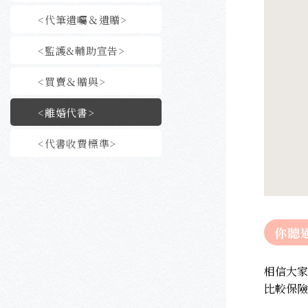
<代筆遺囑＆遺贈>
<監護&輔助宣告>
<買賣＆贈與>
<離婚代書>
<代書收費標準>
你聽
相信大家
比較保險