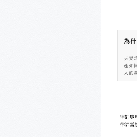
為什
夫妻
產如
人的
律師處
律師當