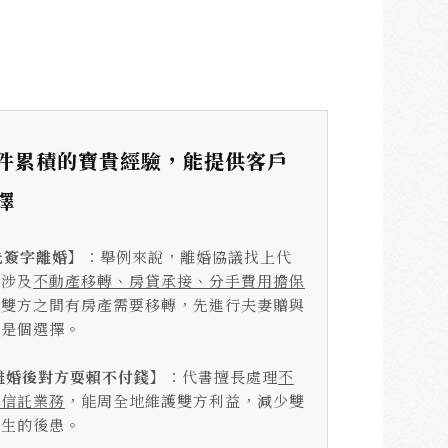
件累積的寶貴經驗，能提供客戶
擇
先簽字離婚】
：舉例來說，離婚協議找上代
方涉及
不動產移轉、房貸承接、分手費用擔保
若雙方之間有房產需要移轉，先進行夫妻贈與
也是個選擇。
離婚後對方耍賴不付錢】
：代書擅長處理
不
、信託業務
，能周全地維護雙方利益，減少雙
產生的後患。