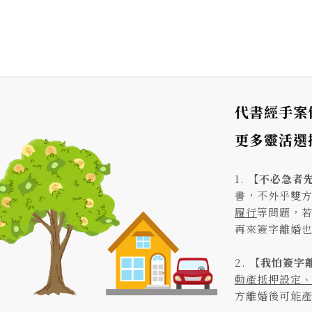
代書經手案
更多靈活選
1.
【不必急者
書，不外乎雙
履行
等問題，
再來簽字離婚
2.
【我怕簽字
動產抵押設定
方離婚後可能