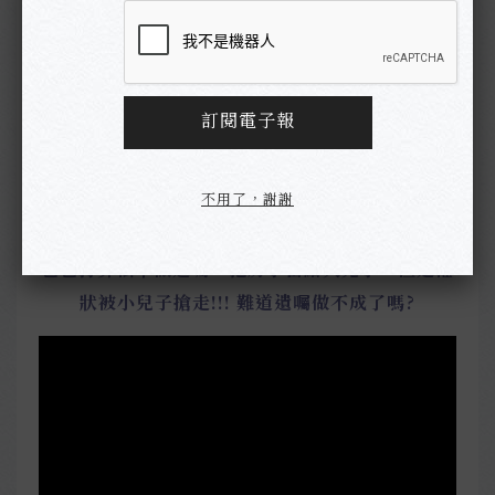
沒有權狀你也可以做遺!權狀遺失遺囑
繼承
爸爸打算私下做遺囑，把房子留給大兒子，但是權
狀被小兒子搶走!!! 難道遺囑做不成了嗎?