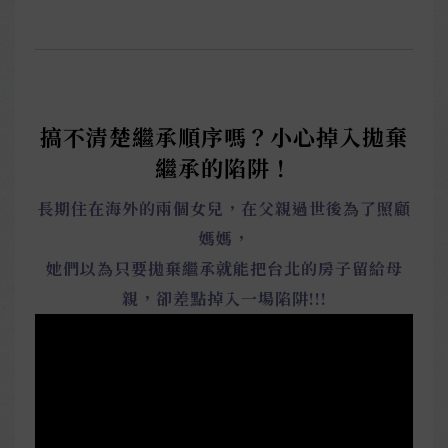
搞不清楚繼承順序嗎？小心掉入拋棄
繼承的陷阱！
長期住在海外的兩個女兒，在父親過世後為了照顧
媽媽，
她們以為只要拋棄繼承就能把台北的房子留給母
親，卻差點掉入一場陷阱!!!