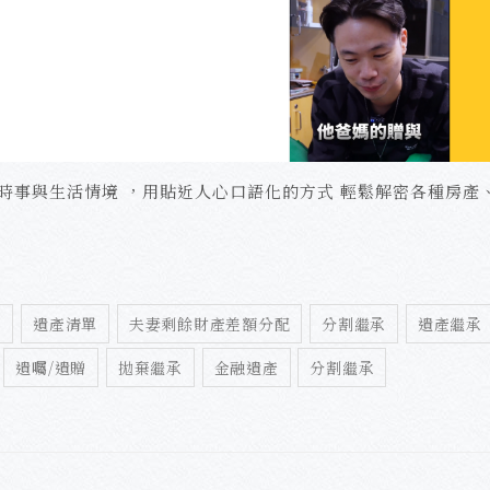
時事與生活情境 ，用貼近人心口語化的方式 輕鬆解密各種房產
賣
遺產清單
夫妻剩餘財產差額分配
分割繼承
遺產繼承
遺囑/遺贈
拋棄繼承
金融遺產
分割繼承