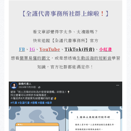
【全謹代書事務所社群上線啦
！
】
看文章卻覺得字太多、太複雜嗎？
快來追蹤【全謹代書事務所】官方
FB
、
IG
、
YouTube
、
TikTok(抖音)
、
小紅書
想看
簡單易懂的圖文
，或是想透過
生動活潑的短影音
學習
知識，官方社群都能滿足你！