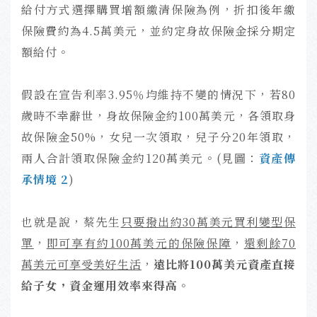
給付方式選擇購買增額繳清保險為例，折扣後年繳
保險費約為4.5萬美元，並約定身故保險金採分期定
額給付。
假設在宣告利率3.95％均維持不變的情況下，若80
歲時不幸辭世，身故保險金約100萬美元，各領取身
故保險金50%，女兒一次領取，兒子分20年領取，
兩人合計領取保險金約120萬美元。(見圖：
資產傳
承情境 2
)
也就是說，蔡先生
只要撥出約30萬美元買利變型保
單
，
即可享有約100萬美元的保險保障
，
還剩餘70
萬美元可享受美好生活
，
遠比將100萬美元資產直接
給子女，資金運用效率來得高
。