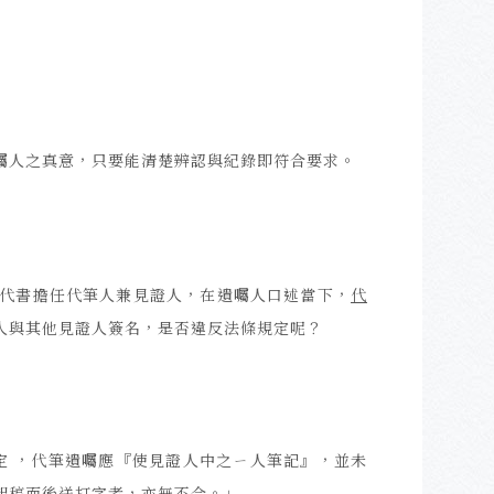
囑人之真意，只要能清楚辨認與紀錄即符合要求。
代書擔任代筆人兼見證人，在遺囑人口述當下，
代
人與其他見證人簽名，是否違反法條規定呢？
規定 ，代筆遺囑應『使見證人中之ㄧ人筆記』，並未
起稿而後送打字者，亦無不合。」