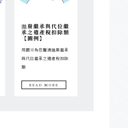
抛棄繼承與代位繼
承之遺產稅扣除額
【圖例】
用圖示為您釐清抛棄繼承
與代位繼承之遺產稅扣除
額
READ MORE