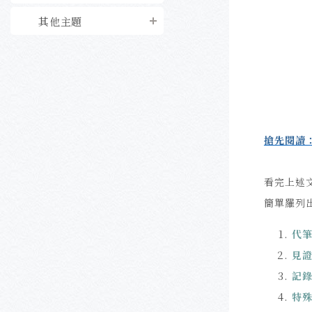
其他主題
搶先閱讀
看完上述
簡單羅列
代
見
記
特