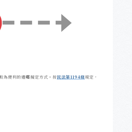
較為便利的遺囑擬定方式。按
民法第1194
條
規定，