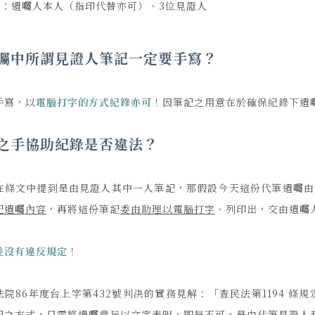
名
：遺囑人本人（指印代替亦可）、3位見證人
囑中所謂見證人筆記一定要手寫？
手寫，以
電腦打字的方式紀錄亦可
！因筆記之用意在於確保紀錄下遺
之手協助紀錄是否違法？
在條文中提到是由見證人其中一人筆記，那假設今天這份代筆遺囑由
記遺囑內容
，再將這份筆記
委由助理以電腦打字
、列印出，交由遺囑
並沒有違反規定
！
法院86年度台上字第432號判決的實務見解：「查民法第1194 條
記之方式，只需將遺囑意旨以文字表明，即無不可。是由代筆見證人