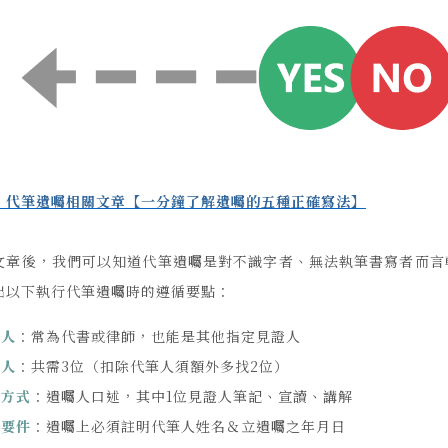
：代筆遺囑相關文章【一分鐘了解遺囑的五種正確寫法】
文章後，我們可以知道代筆遺囑是對不識字者、無法執筆書寫者而言
出以下執行代筆遺囑時的遵循要點：
筆人
：常為代書或律師，也能是其他指定見證人
證人
：共需3位（扣除代筆人須額外多找2位）
錄方式
：遺囑人口述，其中1位見證人筆記、宣讀、講解
殊要件
：遺囑上必須註明代筆人姓名＆立遺囑之年月日