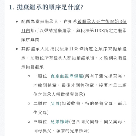
1. 拋棄繼承的順序是什麼?
配偶為當然繼承人，在知悉
被繼承人死亡後開始3個
月內
都可以聲請拋棄繼承，與民法第1138所定之繼承
順序無關
其餘繼承人則按民法第1138條所定之順序來拋棄繼
承，前順位所有繼承人都拋棄繼承後，才輪到次順繼
承拋棄繼承
一
順位:
直系血親卑親屬
(所有子輩先拋棄完，
才輪到孫輩，最後才到曾孫輩，接著才是二順
位之繼承人需做拋棄繼承)
二
順位:
父母
(如被收養，指的是養父母，而非
生父母)
三
順位:
兄弟姊妹
(包含同父同母、同父異母、
同母異父、領養的兄弟姊妹)