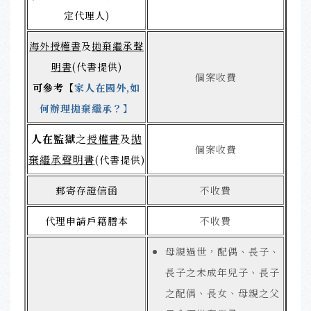
定代理人)
海外授權書
及
拋棄繼承聲
明書
(代書提供)
個案收費
可參考
【
家人在國外,如
何辦理拋棄繼承？
】
人在監獄
之
授權書
及
拋
個案收費
棄繼承聲明書
(代書提供)
郵寄存證信函
不收費
代理申請戶籍謄本
不收費
母親過世，配偶、長子、
長子之未成年兒子、長子
之配偶、長女、母親之父