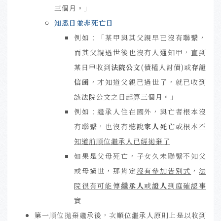
三個月。」
知悉日並非死亡日
例如：「某甲與其父親早已沒有聯繫，
而其父親過世後也沒有人通知甲，直到
某日甲收到
法院公文
(債權人討債)或
存證
信函
，才知道父親已過世了，就已收到
該法院公文之日起算三個月。」
例如：
繼承人住在國外，與亡者根本沒
有聯繫，也沒有聽說
家人死亡
或
根本不
知道前順位繼承人已經拋棄了
如果是父母死亡，子女久未聯繫不知父
或母過世，那肯定
沒有參加告別式
，
法
院很有可能傳
繼承人
或
證人
到庭確認事
實
第一順位拋棄繼承後，次順位繼承人原則上是以收到