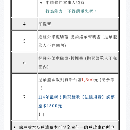
申請條件當事人須有
行為能力，不得嚴重失智。
4
印鑑章
經駐外館處驗證-拋棄繼承聲明書 (拋棄繼
5
承人不在國內)
經駐外館處驗證-授權書 (拋棄繼承人不在
6
國內)
拋棄繼承裁判費新台幣
1,500
元 (請參考
【
7
114年最新！拋棄繼承【法院規費】調整
至＄1500元
】)
除戶謄本及戶籍謄本可至全台任一的戶政事務所申