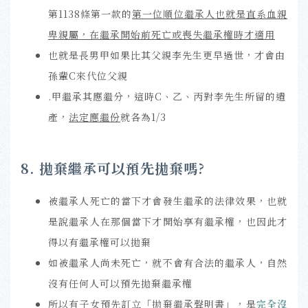
第1138條第一款的
第一位順位繼承人也就是直系血親
卑親屬，在繼承開始前死亡或喪失繼承權時才適用
也就是長男甲如果比其父親李先生更早過世，才會由
孫輩C來代位父親
.甲繼承其應繼分，這時C、乙、丙對李先生所留的遺
產，
法定應繼份
就各為1/3
8. 拋棄繼承可以預先拋棄嗎?
被繼承人死亡的當下才會發生繼承的法律效果，也就
是說繼承人在那個當下才開始享有繼承權，也因此才
得以有繼承權可以拋棄
如被繼承人尚未死亡，就不會有合法的繼承人，自然
沒有任何人可以預先拋棄繼承權
所以有子女預先訂立「拋棄繼承聲明書」，是
完全沒