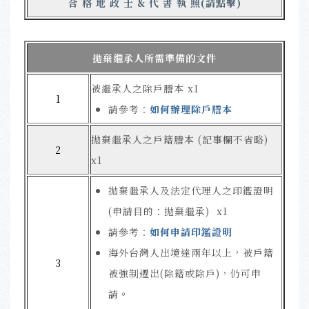
合 格 地 政 士 & 代 書 執 照(請點擊)
拋棄繼承人所需準備的文件
被繼承人之除戶謄本 x1
1
請參考：
如何
辦理除戶謄本
拋棄繼承人之戶籍謄本 (記事欄不省略)
2
x1
拋棄繼承人及法定代理人之印鑑證明
(申請目的：拋棄繼承) x1
請參考：
如何申請印鑑證明
海外台灣人出境達兩年以上，被戶籍
3
被強制遷出(除籍或除戶)，仍可申
請。