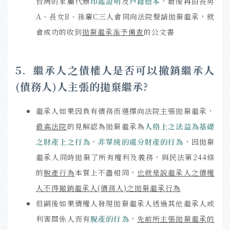
台灣的家屬代辦
印鑑證明
及
戶籍謄本
，最後再由長男
A、長女B、孫輩C三人會同向法院聲請拋棄繼承，就
會成功的收到
拋棄繼承准予備查
的公文書
5. 繼承人之債權人是否可以撤銷繼承人
(債務人)人主張的拋棄繼承?
繼承人如果因負有債務而選擇向法院主張拋棄繼承，
最高法院
的見解認為拋棄繼承為
人格上之法益為基礎
之財產上之行為
，
非單純的處分財產的行為
，因拋棄
繼承人同時拋棄了所有權利及義務，與民法第244條
的
脫產行為
本質上不盡相同，
也就是說繼承人之債權
人不得撤銷繼承人(債務人)之拋棄繼承行為
但嗣後如果債權人發現拋棄繼承人透過其他繼承人或
利害關係人而有
脫產的行為
，
先前所主張拋棄繼承的