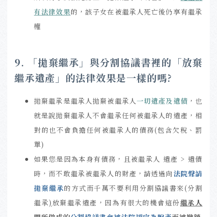
有法律效果
的，該子女在被繼承人死亡後仍享有繼承
權
9. 「拋棄繼承」與分割協議書裡的「放棄
繼承遺產」的法律效果是一樣的嗎?
拋棄繼承是繼承人拋棄被繼承人
一切遺產及遺債
，也
就是說拋棄繼承人不會繼承任何被繼承人的遺產，相
對的也不會負擔任何被繼承人的債務(包含欠稅、罰
單)
如果您是因為本身有債務，且被繼承人 遺產 > 遺債
時，而不敢繼承被繼承人的財產，請透過向
法院聲請
拋棄繼承
的方式而千萬不要利用分割協議書來(分割
繼承
)
放棄繼承遺產，因為有很大的機會這份
繼承人
間所做成的
分割協議書會被法院認定為脫產
而被撤銷