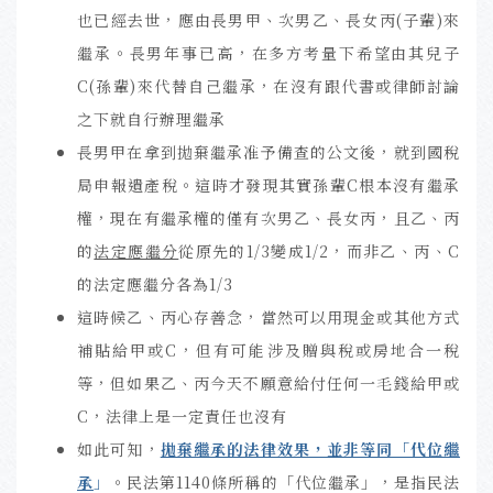
也已經去世，應由長男甲、次男乙、長女丙(子輩)來
繼承。長男年事已高，在多方考量下希望由其兒子
C(孫輩)來代替自己繼承，在沒有跟代書或律師討論
之下就自行辦理繼承
長男甲在拿到拋棄繼承准予備查的公文後，就到國稅
局申報遺產稅。這時才發現其實孫輩C根本沒有繼承
權，現在有繼承權的僅有次男乙、長女丙，且乙、丙
的
法定應繼分
從原先的1/3變成1/2，而非乙、丙、C
的法定應繼分各為1/3
這時候乙、丙心存善念，當然可以用現金或其他方式
補貼給甲或C，但有可能涉及贈與稅或房地合一稅
等，但如果乙、丙今天不願意給付任何一毛錢給甲或
C，法律上是一定責任也沒有
如此可知，
拋棄繼承的法律效果，並非等同「代位繼
承
」
。民法第1140條所稱的「代位繼承」，是指民法