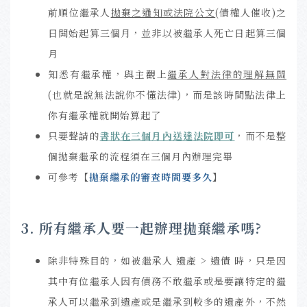
前順位繼承人
拋棄之通知或法院公文
(債權人催收)之
日開始起算三個月，並非以被繼承人死亡日起算三個
月
知悉有繼承權，與主觀上
繼承人對法律的理解無關
(也就是說無法說你不懂法律)，而是該時間點法律上
你有繼承權就開始算起了
只要聲請的
書狀在三個月內送達法院即可
，而不是整
個拋棄繼承的流程須在三個月內辦理完畢
可參考【
拋棄繼承的審查時間要多久
】
3. 所有繼承人要一起辦理拋棄繼承嗎?
除非特殊目的，如被繼承人 遺產 > 遺債 時，只是因
其中有位繼承人因有債務不敢繼承或是要讓特定的繼
承人可以繼承到遺產或是繼承到較多的遺產外，不然