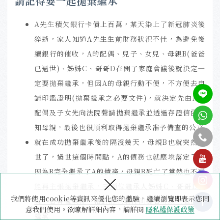
請記得要一起拋棄繼承
A先生積欠銀行卡債上百萬，某天染上了新冠肺炎後
猝逝，家人知道A先生生前財務狀況不佳，為避免後
續銀行的催收，A的配偶、兒子、女兒、母親B(爸爸
已過世)、姊姊C、哥哥D在開了家庭會議後就決定一
定要拋棄繼承，但因A的母親行動不便，不方便去申
請印鑑證明(拋棄繼承之必要文件)，就決定先由A之
配偶及子女先向法院聲請拋棄繼承並透過存證信函通
知母親，最後也很順利取得拋棄繼承准予備查的公文
就在成功拋棄繼承後的隔沒幾天，母親B也就突然離
tel
世了，過世這個時間點，A的債務也就塵埃落定了，
因為B完全繼承了A的債務，
母親B死亡了當然也不可
×
能再主張拋棄繼承，三順位繼承人姊姊C、哥哥D也
我們將使用cookie等資訊來優化您的體驗，繼續瀏覽即表示您同
就不會有繼承權，相對的也無任何機會可以主張拋棄
意我們使用。欲瞭解詳細內容，請詳閱
隱私權保護政策
繼承