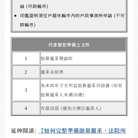
請 (可跨縣市)
印鑑證明須至戶籍地縣市內的戶政事務所申請 (不可
跨縣市)
代書幫您準備之文件
1
拋棄繼承聲請狀
2
繼承系統表
為未成年子女利益拋棄繼承切結書 (如有
3
拋棄繼承人未滿18歲)
4
存證信函 (通知次順位繼承人)
延伸閱讀:
【如何完整準備拋棄繼承，法院所