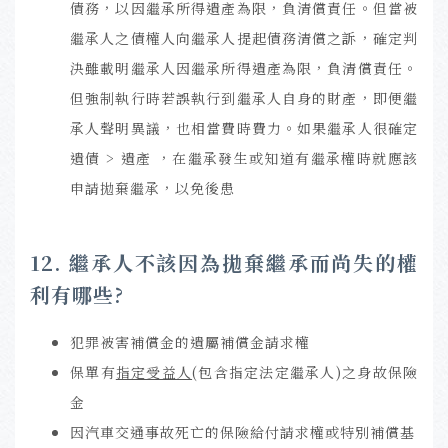
債務，以因繼承所得遺產為限，負清償責任。但當被
繼承人之債權人向繼承人提起債務清償之訴，確定判
決雖載明繼承人因繼承所得遺產為限，負清償責任。
但強制執行時若誤執行到繼承人自身的財產，即便繼
承人聲明異議，也相當費時費力。如果繼承人很確定
遺債 > 遺產 ，在繼承發生或知道有繼承權時就應該
申請拋棄繼承，以免後患
12. 繼承人不該因為拋棄繼承而尚失的權
利有哪些?
犯罪被害補償金的遺屬補償金請求權
保單有
指定受益人
(包含指定法定繼承人)之身故保險
金
因汽車交通事故死亡的保險給付請求權或特別補償基