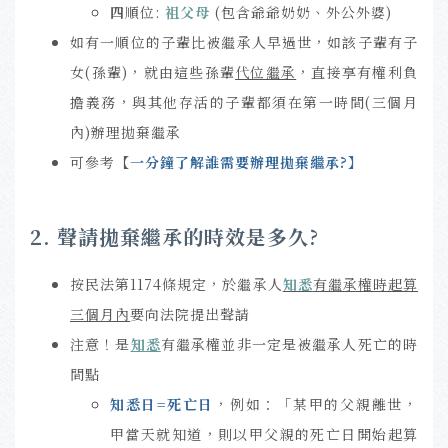
四
順位:
祖父母
(包含爺爺奶奶、外公外婆)
如有一順位的子輩比被繼承人早過世，如該子輩有子
女(孫輩)，就由這些孫輩
代位繼承
，直接享有權利負
擔義務，與其他存活的子輩都須在第一時間(三個月
內)辦理拋棄繼承
可參考【
一分鐘了解誰需
要辦理拋棄繼
承?
】
2. 聲請拋棄繼承的時效是多久?
按民法第1174條規定，於繼承人
知悉
有繼承權時起算
三個月內
要向法院提出聲請
注意！是
知悉
有繼承權並非一定是被繼承人死亡的時
間點
知悉日=死亡日
，例如：「某甲的父親離世，
甲當天就知道，則以甲父親的死亡日開始起算