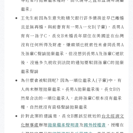
繼承」
王先生前因為生意失敗積欠銀行許多債務並早已離婚
且並無再婚。與前妻育有一男A一女B(子輩)，長男A
育有一孫子C，長女B未婚長年居住在美國並在台灣
沒有任何所得及財產，嫌麻煩也就索性未會同長男A
及孫輩C聲請拋棄繼承，但沒想到長男A及孫輩C遞狀
後，沒過多久就收到法院的通知要駁回孫輩C的拋棄
繼承聲請
為什麼會被駁回呢? 因為一順位繼承人(子輩)中，有
人尚未辦理拋棄繼承。長男A拋棄繼承後，長女B仍
然是合法的一順位繼承人，此時孫輩C根本沒有繼承
權，自然就沒有資格聲請拋棄繼承
針對此案的建議是，長女B應該至就近的
台北經濟文
化辦事處
辦理
拋棄繼承聲明書
及
國外授權書
，授權在