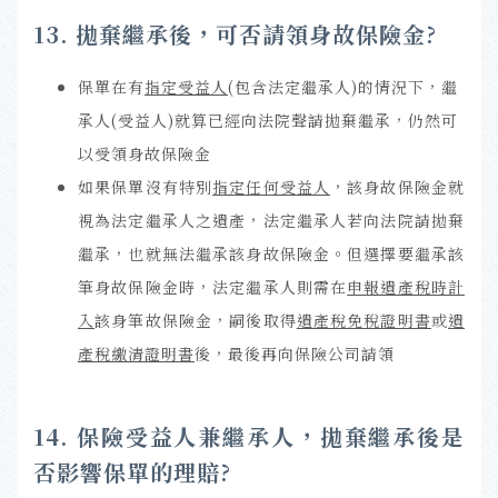
13. 拋棄繼承後，可否請領身故保險金?
保單在有
指定受益人
(包含法定繼承人)的情況下，繼
承人(受益人)就算已經向法院聲請拋棄繼承，仍然可
以受領身故保險金
如果保單沒有特別
指定任何受益人
，該身故保險金就
視為法定繼承人之遺產，法定繼承人若向法院請拋棄
繼承，也就無法繼承該身故保險金。但選擇要繼承該
筆身故保險金時，法定繼承人則需在
申報遺產稅時計
入
該身筆故保險金，嗣後取得
遺產稅免稅證明書
或
遺
產稅繳清證明書
後，最後再向保險公司請領
14. 保險受益人兼繼承人，拋棄繼承後是
否影響保單的理賠?