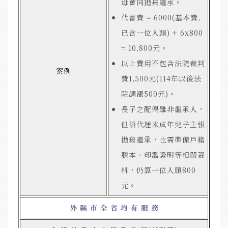
母會同拋棄繼承。
代書費 = 6000(基本費,
已含一位人頭) + 6x800
= 10,800元。
以上費用不包含法院裁判
案例
費1,500元(114年以後法
院調漲500元)。
長子之配偶雖非繼承人，
但須代理未成年兒子主張
拋棄繼承，也需準備戶籍
謄本、印鑑證明等相關資
料，仍算一位人頭800
元。
外 縣 市 全 省 均 有 服 務