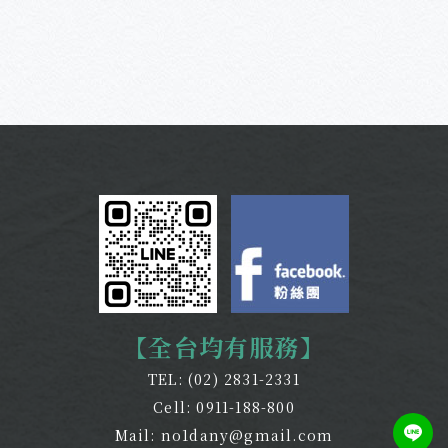
【全台均有服務】
TEL:
(02) 2831-2331
Cell:
0911-188-800
Mail:
no1dany@gmail.com