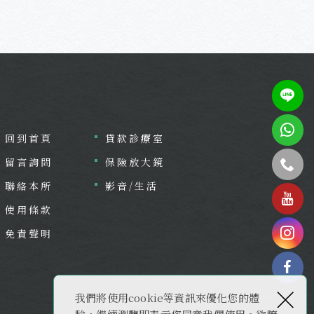
回到首頁
貸款診療室
留言詢問
保險放大鏡
聯絡本所
影音/生活
tel
使用條款
免責聲明
×
fac
我們將使用cookie等資訊來優化您的體