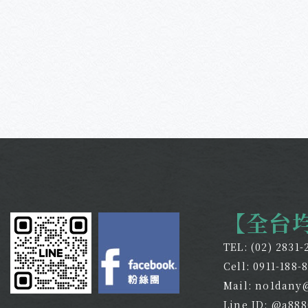
【全台
TEL:
(02) 2831-
Cell:
0911-188-
Mail:
no1dany
Line ID: @a88