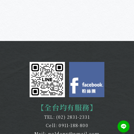
【全台均有服務】
TEL:
(02) 2831-2331
Cell:
0911-188-800
Mail:
no1dany@gmail.com