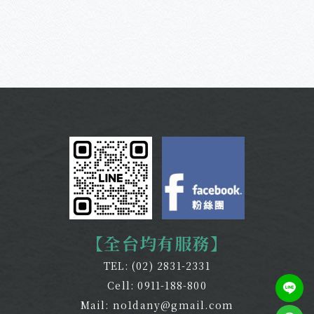
【全台均有服務】
TEL:
(02) 2831-2331
Cell:
0911-188-800
Mail:
no1dany@gmail.com