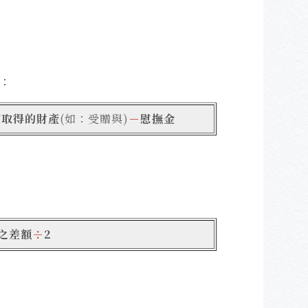
：
償取得的財產
(如：受贈與)
－
慰撫金
之差額
÷
2