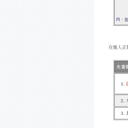
四、
在進入正
夫妻
1.
2.
3.