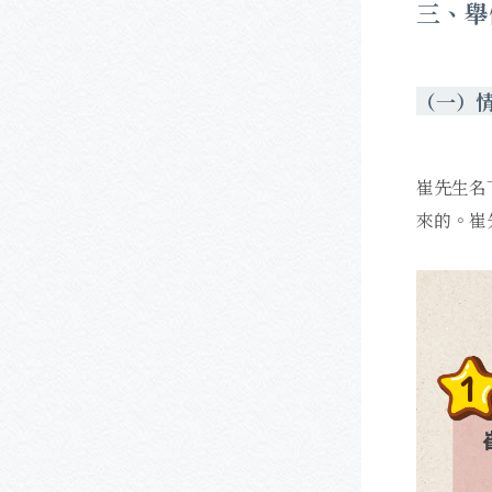
三、舉
（一）
崔先生名
來的。崔