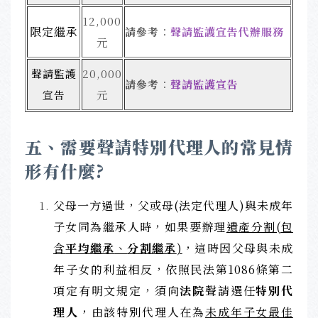
12,000
限定繼承
請參考
：
聲請監護宣告代辦服務
元
聲請監護
20,000
請參考
：
聲請
監護宣告
宣告
元
五、需要聲請特別代理人的常見情
形有什麼?
父母一方過世，父或母(法定代理人)與未成年
子女同為繼承人時，如果要辦理
遺產分割(包
含
平均繼承
、
分割繼承
)
，這時因父母與未成
年子女的利益相反，依照民法第1086條第二
項定有明文規定，須向
法院
聲請選任
特別代
理人
，由該特別代理人在為
未成年子女最佳