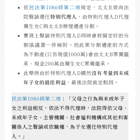
依
民法第1086條第二項
規定，太太B須向法
院聲請選任
特別代理人
，由特別代理人D代理
獨生女C與太太B辦理遺產分割。
實務上聲請特別代理人D同時會將擬定好的分
割協議書一併檢附。但此案分割遺產的方式
為不動產(公告現值1000萬)會由太太B單獨繼
承、現金200萬由獨生女C單獨繼承。
此舉例由於特別代理人D顯然
沒有考量到未成
年子女的最佳利益
，最後法院裁定駁回。
民法第1086條第二項
：「父母之行為與未成年子
女之利益相反，依法不得代理時，法院得依父母、
未成年子女、主管機關、社會福利機構或其他利害
關係人之聲請或依職權，為子女選任特別代理
人。」