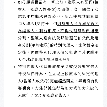
如母親過世留有一筆土地，繼承人有配偶(植
物人，監護人為長女)及四位子女，四位子女
認為
平均繼承
最為公平，所以達成共識希望
每人繼承1/5持分，但
因監護人長女與父親同
為繼承人，利益相反，不得代理母親做遺產
分割
，監護人應向法院聲請選任伯父做此遺
產分割(平均繼承)的特別代理人，法院裁定確
定後，再由特別代理人伯父與會同其他繼承
人至地政事務所辦理繼承登記。
特別代理人代理未成年子女或受監護宣告人
行使法律行為，在立場上較原本的法定代理
人(監護人或父母)更能
超然獨立
，畢竟沒有
利
害衝突
，方能
保護
無行為能力或能力欠缺的
未成年子女及受監護宣告人
。