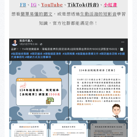
FB
、
IG
、
YouTube
、
TikTok(抖音)
、
小紅書
想看
簡單易懂的圖文
，或是想透過
生動活潑的短影音
學習
知識，官方社群都能滿足你！