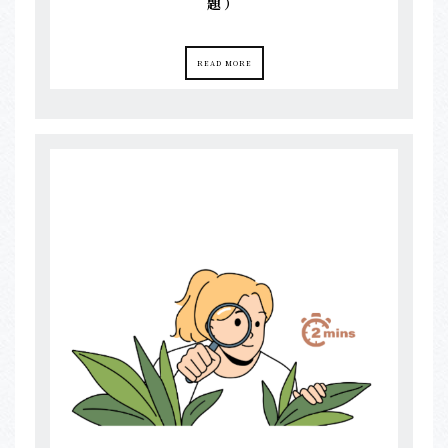
題）
READ MORE