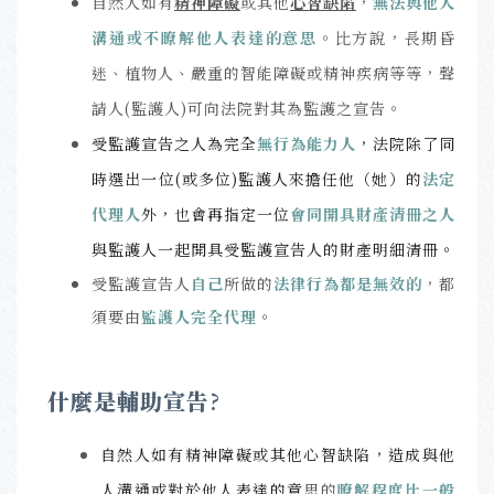
自然人如有
精神障礙
或其他
心智缺陷
，
無法與
他人
溝通或不瞭解他人表達的意思
。比方說，長期昏
迷、植物人、嚴重的智能障礙或精神疾病等等，聲
請人(監護人)可向法院對其為監護之宣告。
受監護宣告之人為完全
無行為能力人
，法院除了同
時選出一位(或多位)監護人來擔任他（她）的
法定
代理人
外，也會再指定
一位
會同開具財產清冊之人
與監護人一起開具受監護宣告人的財產明細清冊。
受監護宣告人
自己
所做的
法律行為都是無效的
，都
須要由
監護人完全代理
。
什麼是輔助宣告
?
自然人如有精神障礙或其他心智缺陷，造成與他
人溝通或對於他人表達的意
思的
瞭解程度比一般