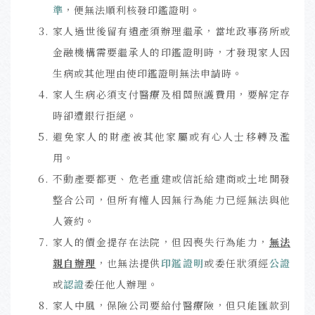
準
，便無法順利核發印鑑證明。
家人過世後留有遺產須辦理繼承，當地政事務所或
金融機構需要繼承人的印鑑證明時，才發現家人因
生病或其他理由使印鑑證明無法申請時。
家人生病必須支付醫療及相關照護費用，要解定存
時卻遭銀行拒絕。
避免家人的財產被其他家屬或有心人士移轉及濫
用。
不動產要都更、危老重建或信託給建商或土地開發
整合公司，但所有權人因無行為能力已經無法與他
人簽約。
家人的價金提存在法院，但因喪失行為能力，
無
法
親自辦理
，也無法提供
印鑑證明
或委任狀須經
公證
或
認證
委任他人辦理。
家人中風，保險公司要給付醫療險，但只能匯款到