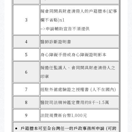
擬會同開具財產清冊人的戶籍謄本(記事
3
欄不省略)x1
=>申請輔助宣告不須提供
4
醫師診斷證明書
5
身心障礙手冊或身心障礙證明影本
擬擔任監護人、會同開具財產清冊人之
6
印章
7
經駐外館處驗證之授權書 (人不在國內)
8
醫院司法精神鑑定費用約8千~1.5萬
9
法院規費新台幣1,000元
戶籍謄本可至全台灣任一的戶政事務所申請 (可跨