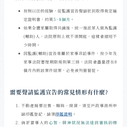
按照以往的經驗，從監護宣告聲請狀到取得裁定確
定證明書，約莫
5~8個月
。
如果全體家屬取得共識後，統一推派某人做為監護
(輔助)人，法院原則上就不須開庭，這樣會縮短不
少時間。
因監護(輔助)宣告是屬於家事非訟事件，按少年及
家事法院審理期限規則第三條，法院會盡量趕在8
個月內將該案件結案，必免被列管督促。
需要聲請監護宣告的常見情形有什麼?
不動產擬要出售、贈與、房貸，須至戶政事務所申
請印鑑登記、請領
印鑑證明
。
倘若當事人的
心智、精神狀況無法達到審核的標