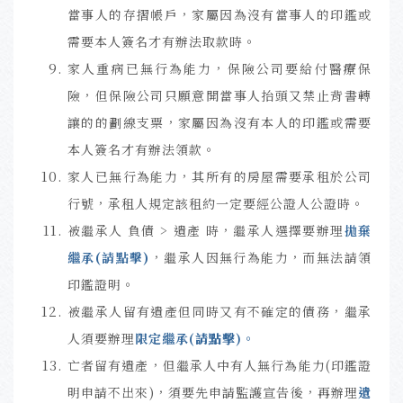
當事人的存摺帳戶，家屬因為沒有當事人的印鑑或
需要本人簽名才有辦法取款時。
家人重病已無行為能力，保險公司要給付醫療保
險，但保險公司只願意開當事人抬頭又禁止背書轉
讓的的劃線支票，家屬因為沒有本人的印鑑或需要
本人簽名才有辦法領款。
家人已無行為能力，其所有的房屋需要承租於公司
行號，承租人規定該租約一定要經公證人公證時。
被繼承人 負債 > 遺產 時，繼承人選擇要辦理
拋棄
繼承(請點擊)
，繼承人因無行為能力，而無法請領
印鑑證明。
被繼承人留有遺產但同時又有不確定的債務，繼承
人須要辦理
限定繼承
(請點擊)
。
亡者留有遺產，但繼承人中有人無行為能力(印鑑證
明申請不出來)，須要先申請監護宣告後，再辦理
遺