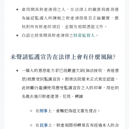
會同開具財產清冊之人，在法律上的職責與義務僅
為確認監護人所陳報之財產清冊是否正確屬實，應
核對所有財產的項目、金額及相關憑證文件。
白話也就是開具財產清冊之
財產監督人
。
未聲請監護宣告在法律上會有什麼風險?
一個人的意思能力若已經嚴重欠缺(無法接收、表達意
思)就應受到監護宣告。假使法院還未正式裁定認證，
此時
屬仍繼續使用應受監護宣告之人的印章，用他的
名義去進行財產提領、花用、轉讓
在
刑事
上，會觸犯偽造文書及侵占。
在
民事
上，財產相關移轉是否有經過本人的合