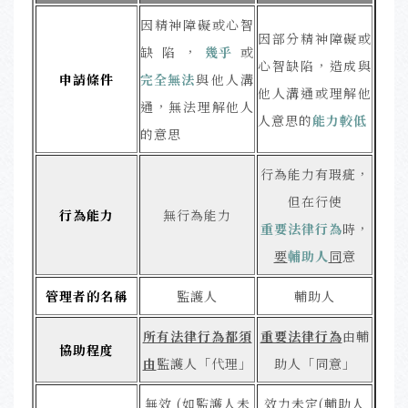
因精神障礙或心智
因部分精神障礙或
缺陷，
幾乎
或
心智缺陷，造成與
申請條件
完全無法
與他人溝
他人溝通或理解他
通，無法理解他人
人意思的
能力較低
的意思
行為能力有瑕疵，
但在行使
行為能力
無行為能力
重要法律行為
時，
要
輔助人
同
意
管理者的名稱
監護人
輔助人
所有法律行為都須
重要法律行為
由輔
協助程度
由
監護人「代理」
助人「同意」
無效 (如監護人未
效力未定(輔助人