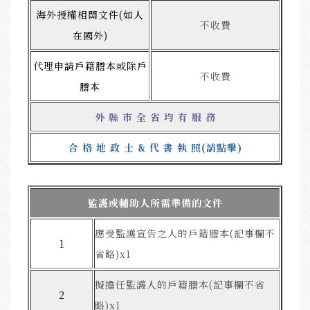
海外授權相關文件(如人
不收費
在國外)
代理申請戶籍謄本或除戶
不收費
謄本
外 縣 市 全 省 均 有 服 務
合 格 地 政 士 & 代 書 執 照(請點擊)
監護或輔助人所需準備的文件
應受監護宣告之人的戶籍謄本(記事欄不
1
省略)x1
擬擔任監護人的戶籍謄本(記事欄不省
2
略)x1