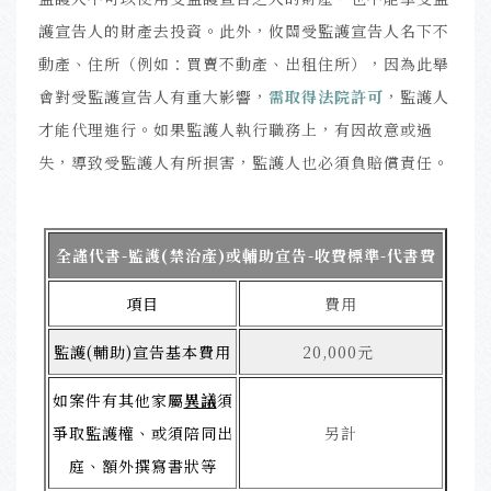
護宣告人的財產去投資。此外，攸關受監護宣告人名下不
動產、住所（例如：買賣不動產、出租住所），因為此舉
會對受監護宣告人有重大影響，
需取得法院許可
，監護人
才能代理進行。如果監護人執行職務上，有因故意或過
失，導致受監護人有所損害，監護人也必須負賠償責任。
全謹代書-監護(禁治產)或輔助宣告-收費標準-代書費
項目
費用
監護(輔助)宣告基本費用
20,000元
如案件有其他家屬
異議
須
爭取監護權、或須陪同出
另計
庭、額外撰寫書狀等