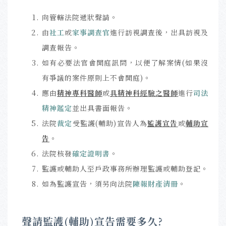
向管轄法院遞狀聲請。
由
社工
或
家事調查官
進行訪視調查後，出具訪視及
調查報告。
如有必要法官會開庭訊問，以便了解案情(如果沒
有爭議的案件原則上不會開庭)。
應由
精神專科醫師
或
具精神科經驗之醫師
進行
司法
精神鑑定
並出具書面報告。
法院
裁定
受監護(輔助)宣告人為
監護宣告
或
輔助宣
告
。
法院核發
確定證明書
。
監護或輔助人至戶政事務所辦理監護或輔助登記。
如為監護宣告，須另向法院
陳報財產清冊
。
聲請監護(輔助)宣告需要多久?