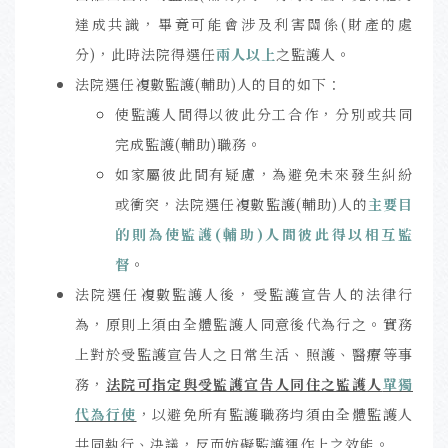
達成共識，畢竟可能會涉及利害關係(財產的處
分)，此時法院得選任
兩人以上
之監護人。
法院選任複數監護(輔助)人的目的如下：
使監護人間得以彼此分工合作，分別或共同
完成監護(輔助)職務。
如家屬彼此間有疑慮，為避免未來發生糾紛
或衝突，法院選任複數監護(輔助)人的
主要目
的則為使監護(輔助)人間彼此得以相互監
督
。
法院選任複數監護人後，受監護宣告人的法律行
為，原則上須由全體監護人同意後代為行之。實務
上對於受監護宣告人之日常生活、照護、醫療等事
務，
法院可指定與受監護宣告人同住之監護人
單獨
代為行使
，以避免所有監護職務均須由全體監護人
共同執行、決議，反而妨礙監護運作上之效能。