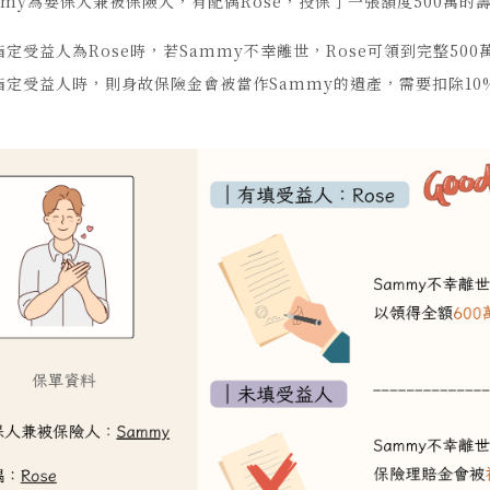
mmy為要保人兼被保險人，有配偶Rose，投保了一張額度500萬的
指定受益人為Rose時，若Sammy不幸離世，Rose可領到完整50
指定受益人時，則身故保險金會被當作Sammy的遺產，需要扣除10%