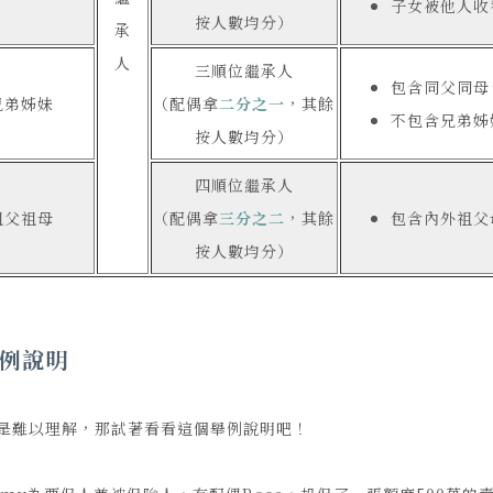
子女被他人收
按人數均分）
承
人
三順位繼承人
包含同父同母
兄弟姊妹
（配偶拿
二分之一
，其餘
不包含兄弟姊
按人數均分）
四順位繼承人
祖父祖母
（配偶拿
三分之二
，其餘
包含內外祖父
按人數均分）
例說明
是難以理解，那試著看看這個舉例說明吧！