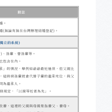
附註
婚。
婚(無論有無在台灣辦理結婚登記)。
獨立的系統)
女)、孫輩、曾孫輩等。
也包含在內。
承」的情況，舉例如爺爺最近過世，但父親比
，這時候孫輩就會代替子輩的繼承地位，與父
同為繼承人。
39條規定，「以親等近者為先」。
收養，這裡的父親與母親是指養父、養母。