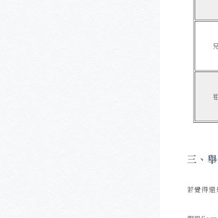
三、舉
若覺得還