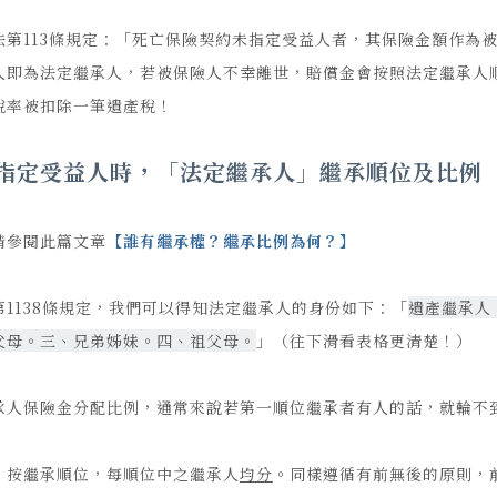
法第113條規定：「死亡保險契約未指定受益人者，其保險金額作為
人即為法定繼承人，若被保險人不幸離世，賠償金會按照法定繼承人
稅率被扣除一筆遺產稅！
指定受益人時，「
法定繼承人」繼承順位及比例
請參閱此篇文章
【
誰有繼承權？繼承比例為何？
】
第1138條規定，我們可以得知法定繼承人的身份如下：「
遺產繼承人
父母。三、兄弟姊妹。四、祖父母。
」（往下滑看表格更清楚！）
承人保險金分配比例，通常來說若第一順位繼承者有人的話，就輪不
，按繼承順位，每順位中之繼承人
均分
。同樣遵循有前無後的原則，