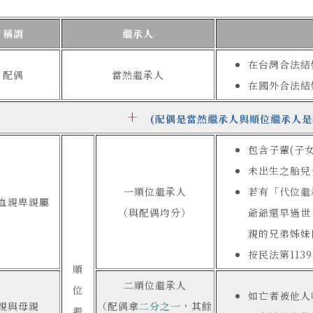
稱謂
繼承人
在台灣合法結
配偶
當然繼承人
在國外合法結
+
(配偶是當然繼承人與順位繼承人是
包含子輩(子
未出生之胎兒
一順位繼承人
若有「代位繼
血親卑親屬
（與配偶均分）
爺爺還早過世
親的兄弟姊妹
按民法第11
順
二順位繼承人
位
如亡者被他人
親與母親
（配偶拿
二分之一
，其餘
繼