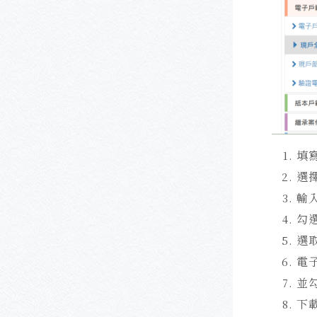
填
選
輸
勾
選
電
並
下