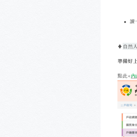
讀
♦
自然
準備好
點此
«
內