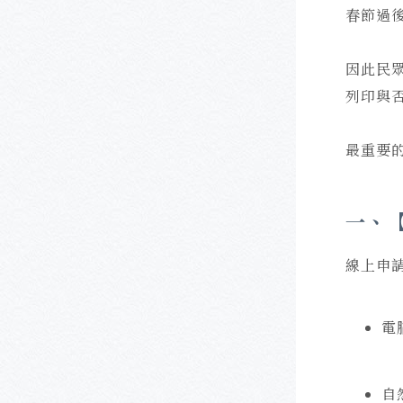
春節過
因此民
列印與
最重要
一、
線上申
自