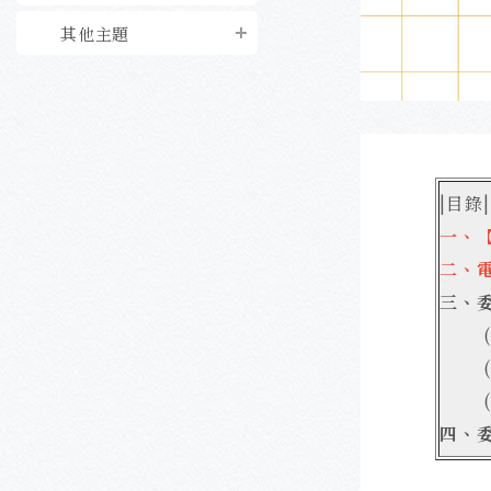
其他主題
|目錄|
一、
二
、電
三、
四、