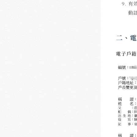
有
動
二、電
電子戶籍