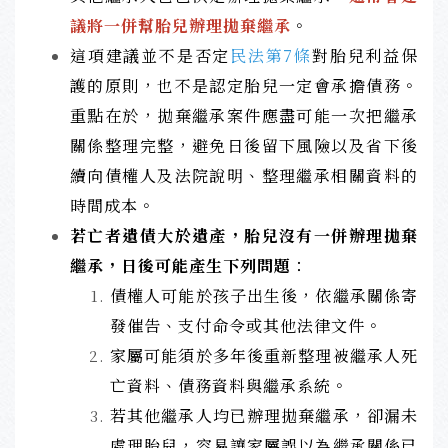
議將一併幫胎兒辦理拋棄繼承
。
這項建議並不是否定
民法第7條
對胎兒利益保
護的原則，也不是認定胎兒一定會承擔債務。
重點在於，拋棄繼承案件應盡可能一次把繼承
關係整理完整，避免日後留下風險以及省下後
續向債權人及法院說明、整理繼承相關資料的
時間成本。
若亡者遺債大於遺產，胎兒沒有一併辦理拋棄
繼承，日後可能產生下列問題
：
債權人可能於孩子出生後，依繼承關係寄
發催告、支付命令或其他法律文件。
家屬可能須於多年後重新整理被繼承人死
亡資料、債務資料與繼承系統。
若其他繼承人均已辦理拋棄繼承，卻漏未
處理胎兒，容易讓家屬誤以為繼承關係已