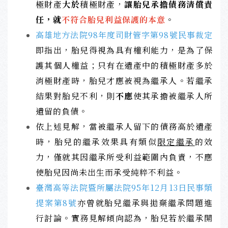
極財產
大於
積極財產，
讓胎兒承擔債務清償責
任，就
不符合胎兒利益保護的本意
。
高雄地方法院98年度司財管字第98號民事裁定
即指出，胎兒得視為具有權利能力，是為了保
護其個人權益；只有在遺產中的積極財產多於
消極財產時，胎兒才應被視為繼承人。若繼承
結果對胎兒不利，則
不應
使其承擔被繼承人所
遺留的負債。
依上述見解，當被繼承人留下的債務高於遺產
時，胎兒的繼承效果具有類似
限定繼承
的效
力，僅就其因繼承所受利益範圍內負責，不應
使胎兒因尚未出生而承受純粹不利益。
臺灣高等法院暨所屬法院95年12月13日民事類
提案第8號
亦曾就胎兒繼承與拋棄繼承問題進
行討論。實務見解傾向認為，胎兒若於繼承開