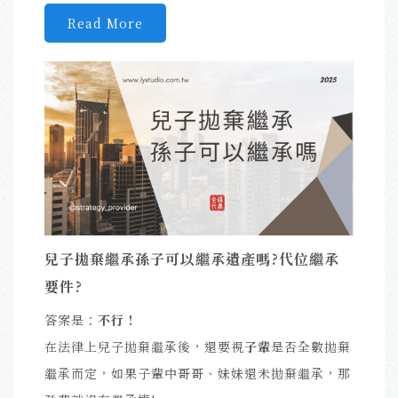
Read More
兒子拋棄繼承孫子可以繼承遺產嗎?代位繼承
要件?
答案是：
不行 !
在法律上兒子拋棄繼承後，還要視
子輩
是否全數拋棄
繼承而定，如果子輩中哥哥、妹妹還未拋棄繼承，那