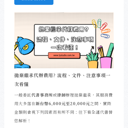
拋棄繼承代辦費用? 流程、文件、注意事項一
次看懂
一般委託
代書事務所
或
律師
辦理拋棄繼承，其服務費
用大多落在
新台幣6,000元至20,000元
之間，實際
金額則會視下列因素而有所不同：往下看全謹代書替
您解析！