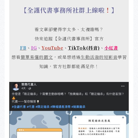
【全謹代書事務所社群上線啦
！
】
看文章卻覺得字太多、太複雜嗎？
快來追蹤【全謹代書事務所】官方
FB
、
IG
、
YouTube
、
TikTok(抖音)
、
小紅書
想看
簡單易懂的圖文
，或是想透過
生動活潑的短影音
學習
知識，官方社群都能滿足你！