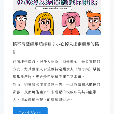
搞不清楚繼承順序嗎？小心掉入拋棄繼承的陷
阱
在處理遺產時，很多人認為「拋棄繼承」是最直接的
方式，尤其當家人希望讓
特定繼承人
（如母親）
單獨
繼承
房屋時，更會覺得這樣既簡單又孝順。
然而，拋棄繼承並非萬無一失，一旦忽略
繼承順位
的
影響，反而可能讓多年未聯繫的親戚成為共同繼承
人，造成產權分配上的麻煩與糾紛。
Read More