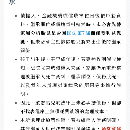
承
債權人、金融機構或催收單位日後依戶籍資
料、繼承順位或債權資料追索時，
未必會先替
家屬分析胎兒是否因
民法第7條
而僅受利益保
護
，也未必會主動排除胎兒將來出生後的繼承
關係。
孩子出生後，甚至成年後，若突然收到催收通
知、法院文書或債權人來函，家屬仍須重新整
理被繼承人死亡資料、繼承順位、債務狀況，
以及當年未辦理拋棄繼承的原因等來進行說
明。
因此，縱然胎兒於法律上未必承擔債務，但卻
不代表
程序上無須耗費後續的處理成本。
本所處理此類案件時，若被繼承人債務明確，
其他繼承人也已決定辦理拋棄繼承，
通常會建