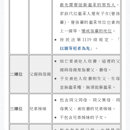
最先需要拋棄繼承的那些人
。
若該代位繼承人還有子女(曾孫
輩)，曾孫輩的繼承地位也會向
上一親等，
變成孫輩的地位
。
按民法第1139條規定，「
以親等近者為先
」。
如亡者被他人收養，這裡的父
親與母親是指養父、養母。
二順位
父親與母親
子女被他人收養則生父、生母
並無繼承權，無須拋棄繼承。
包含同父同母、同父異母、同
三順位
兄弟姊妹
母異父、被收養的兄弟姊妹。
不包含兄弟姊妹的子女。
包含內外祖父母，也就是爺