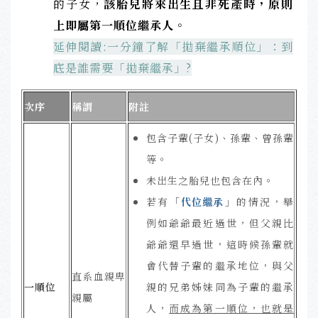
的子女，
該胎兒將來出生且非死產時，原則
上即屬第一順位繼承人
。
延伸閱讀:一分鐘了解「拋棄繼承順位」：到
底是誰需要「拋棄繼承」?
次序
稱謂
附註
包含子輩(子女)、孫輩、曾孫輩
等。
未出生之胎兒也包含在內。
若有「
代位繼承
」的情況，舉
例如爺爺最近過世，但父親比
爺爺還早過世，這時候孫輩就
會代替子輩的繼承地位，與父
直系血親卑
一順位
親的兄弟姊妹同為子輩的繼承
親屬
人，
而成為第一順位，也就是