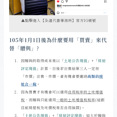
▲點擊進入【全謹代書事務所】官方IG帳號
105年1月1日後為什麼要用「買賣」來代
替「贈與」?
因贈與的取得成本是以
「
土地公告現值
」+
「
房屋
評定現值
」
計算
，日後若出售給第三人一定按
「
市價
」
出售，市價，會有機會要繳納
高額的
房
地合一稅
。
因為買賣才有機會可以適用
自用稅率
的土地增值
稅
，而贈與只能適用
一般的土地增值稅稅率
(這跟
目前房屋稅及地價稅是否自用無關)。
「
土地公告現值
」+
「
房屋評定現值
」如大於贈與