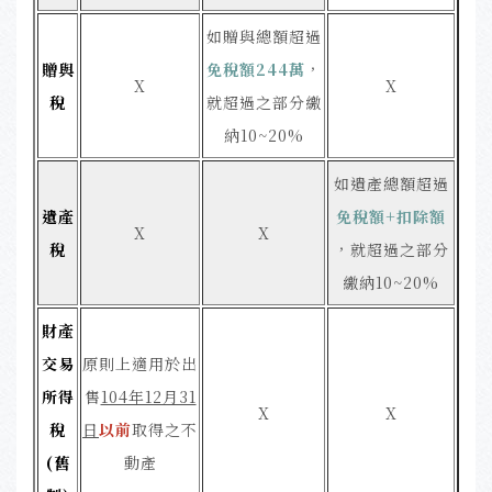
如贈與總額超過
贈與
免稅額244萬
，
X
X
稅
就超過之部分繳
納10~20%
如遺產總額超過
遺產
免稅額+扣除額
X
X
稅
，就超過之部分
繳納10~20%
財產
交易
原則上適用於出
所得
售
104年12月31
X
X
稅
日
以前
取得之不
(舊
動產