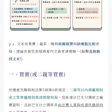
p.s. 文末有買賣、繼承、贈與
相關稅費
與
缺優點比較
表
格，建議先看完表格再看內文會更清楚喔～(點擊
直接跳
到文末!
)
一、買賣(或二親等買賣)
依遺產及贈與稅法第5條第6款規定：
二親等以內親屬間財
產之買賣屬贈與需課徵贈與稅
。但能提出已支付價款之確
實證明，且該已支付之價款
非
由出賣人貸與或提供擔保向