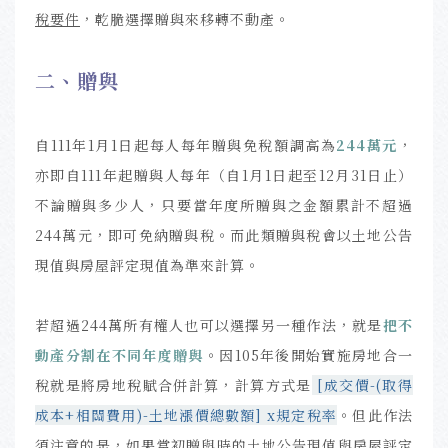
稅要件
，乾脆選擇贈與來移轉不動產。
二、贈與
自111年1月1日起每人每年贈與免稅額調高為
244萬元
，
亦即自111年起贈與人每年（自1月1日起至12月31日止）
不論贈與多少人，只要當年度所贈與之金額累計不超過
244萬元，即可免納贈與稅。
而此類贈與稅會以土地公告
現值與房屋評定現值為準來計算。
若超過244萬所有權人也可以選擇另一種作法，就是
把不
動產分割在不同年度贈與
。因105年後開始實施房地合一
稅就是將房地稅賦合併計算，
計算方式是
[
成交價-(取得
成本+相關費用)-土地漲價總數額
]
x
規定稅率
。
但此作法
須注意的是，如果當初贈與時的土地公告現值與房屋評定