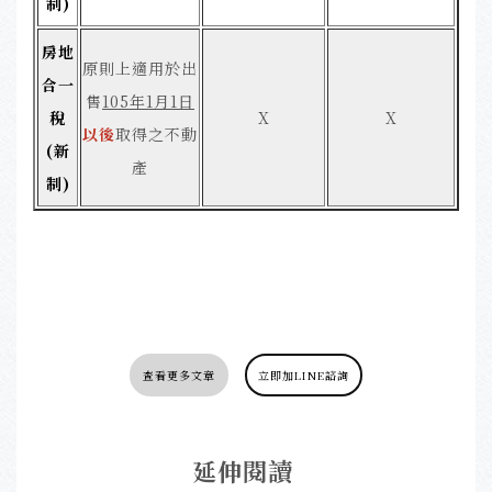
制)
房地
原則上適用於出
合一
售
105年1月1日
稅
X
X
以後
取得之不動
(新
產
制)
查看更多文章
立即加LINE諮詢
延伸閱讀