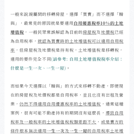
一般來說親屬間的移轉房屋，選擇「買賣」而不選擇「贈
與」，最常見的原因就是要適用
自用優惠稅率
10%的土地
增值稅
，一般民眾常誤解認為目前的
房屋稅
及
地價稅
已經
為自用稅率，
就認為買賣時的土地增值稅可以適用自用稅
率
，但房屋稅及地價稅是持有稅，土地增值稅是移轉稅，
適用的要件完全不同
(
請參考: 自用土地增值稅稅率介紹：
什麼是一生一次、一生一屋
)
。
而如果今天選擇以「贈與」的方式來移轉不動產，即便現
在的房屋稅及地價稅都是自用稅率，並且也沒有出租及營
業，
仍然不得適用
自用優惠稅率的土地增值稅
，通常這種
案例，很有可能不動產持有的期間沒有這麼長，
導致自用
稅率及一般稅率的土地增值稅稅額差距不大
，
或是賣方的
條件根本無法適用
一生一次
及
一生一屋
的自用稅率土地增