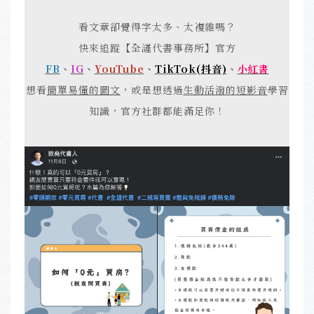
看文章卻覺得字太多、太複雜嗎？
快來追蹤【全謹代書事務所】官方
FB
、
IG
、
YouTube
、
TikTok(抖音)
、
小紅書
想看
簡單易懂的圖文
，或是想透過
生動活潑的短影音
學習
知識，官方社群都能滿足你！