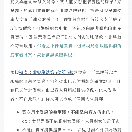
龍女與慧喬是母女關係，某天龍女想把信義區的房子A給
慧喬，想說用買賣的就不用繳納贈與稅，於是女兒慧喬便
拿大安區「龍女的房子B」做擔保向銀行借錢來支付房子
A的地價款。但媽媽龍女申報二等親以內屬非贈與的財產
買賣時，因為慧喬是拿房子B來支付A的地價款，此舉就
不符合規定。
乍看之下像是買賣，但國稅局會以贈與的角
度來看此案，故會被課徵贈與稅。
根據
遺產及贈與稅法第5條第6款
的規定：「二親等以內
親屬間財產之買賣。但能提出已支付價款之確實證明，且
該已支付之價款非由出賣人貸與或提供擔保向他人借得
者，不在此限。」條文可以分成三個面向來解釋：
買方用來買房的這筆錢，不能是向賣方借來的
。
ex：女兒慧喬不能跟龍女借錢，來買龍女的房子A
不能由賣方提供擔保
。 ex：女兒慧喬不能拿媽媽龍