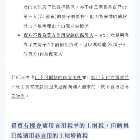
女的其他房子做抵押擔保。亦不能是慧喬拿自己or
第三人(如:爸爸)的房子做抵押，但因為慧喬的償款
能力不足等理由，由龍女做擔保
賣方不得為買方信用貸款的保證人
。 ex：女兒慧喬
為了買房子A申請信用貸款，但以媽媽龍女(房子A
的賣方)作為保證人
若可以提出
已支付價款的確實證明
並且
該已支付之價款並
不是由買家貸款或提供擔保向別人借來的，就不會被認為
是贈與
。
買賣
有機會
適用
自用稅率的
土增稅，但贈與
只能適用
非自用
的土地增值稅