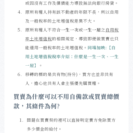
或因沒有工作及償債能力導致無法向銀行房貸。
原所有權人持有該不動產的年限不長，所以自用
及一般稅率的土地增值稅差異不大。
原所有權人不符合
一生一次
或
一生一屋
之
自用稅
率土地增值稅
的相關規定，導致即便做買賣也只
能適用一般稅率的土地增值稅
。
同場加映
:
【
自
用土地增值稅稅率介紹：什麼是一生一次、一生
一屋
】
。
移轉的標的是共有物(持分)，買方也並非共有
人，擔心他共有人會主張優先購買權。
買賣為什麼可以不用自備款或買賣總價
款，其條件為何?
關鍵在買賣契約裡可以直接明定賣方免除買方
多少價金的給付。