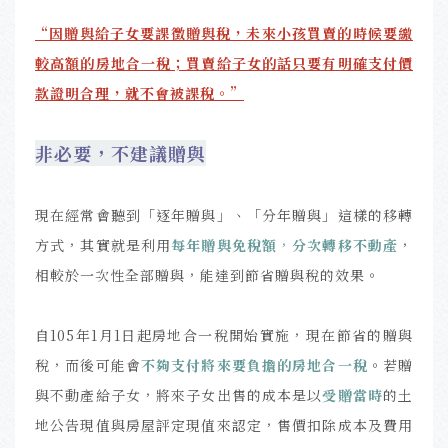
“因贈與給子女要課徵贈與稅，未來小孩買賣的時候要繳
較高額的房地合一稅；買賣給子女的話只要有明確支付價
款證明合理，就不會被課稅。”
非必要，不建議贈與
現在經常會聽到「逐年贈與」、「分年贈與」這樣的移轉
方式，其實就是利用
每年贈與免稅額
，
分次轉移不動產
，
相較於一次性全部贈與，能達到節省贈與稅的效果。
自105年1月1日起房地合一稅開始實施，現在節省的贈與
稅，而後可能會
不夠支付將來要負擔的房地合一稅
。若贈
與不動產給子女，將來子女出售的成本是以
受贈當時
的土
地公告現值與房屋評定現值來認定，售價扣除成本及費用