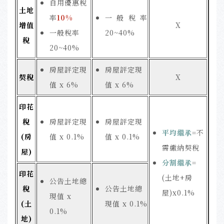
自用優惠稅
土地
率
10%
一般稅率
增值
X
一般稅率
20~40%
稅
20~40%
房屋評定現
房屋評定現
契稅
X
值 x 6%
值 x 6%
印花
稅
房屋評定現
房屋評定現
平均繼承
=不
(房
值 x 0.1%
值 x 0.1%
需繳納契稅
屋)
分割繼承
=
印花
(土地+房
公告土地總
稅
公告土地總
屋)x0.1%
現值 x
(土
現值 x 0.1%
0.1%
地)