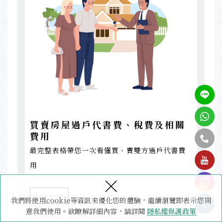
買賣房屋過戶代書費、稅費及相關
費用
最完整表格帶您一次看懂買、賣雙方過戶代書費
tel
用
×
READ MORE
我們將使用cookie等資訊來優化您的體驗，繼續瀏覽即表示您同
意我們使用。欲瞭解詳細內容，請詳閱
隱私權保護政策