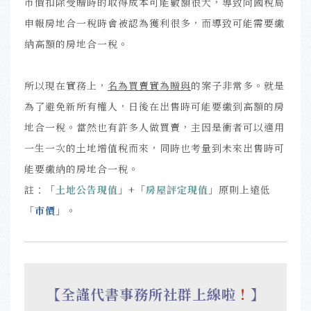
市價扣除受贈時的取得成本可能數額很大，導致向國稅局
申報房地合一稅時會被認為獲利很多，而導致可能需要繳
納高額的房地合一稅。
所以現在實務上，
名為買賣實為贈與
的案子非常多。就是
為了避免新所有權人，日後在出售時可能要繳到高額的房
地合一稅。當然也有許多人做買賣，主因是衝者可以適用
一生一次的土地增值稅而來，同時也考量到未來出售時可
能要繳納的房地合一稅。
註：
「
土地公告現值
」+
「
房屋評定現值
」原則上遠低
「
市價
」。
【全謹代書事務所社群上線啦
！
】