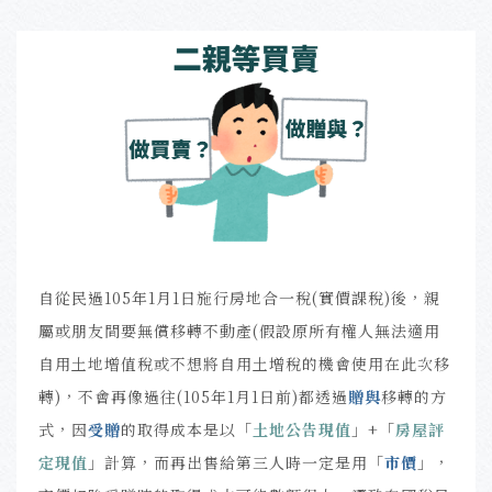
自
從民過105年1月1日施行房地合一稅(實價課稅)後，親
屬或朋友間要無償移轉不動產(假設原所有權人無法適用
自用土地增值稅或不想將自用土增稅的機會使用在此次移
轉)，不會再像過往(
105年1月1日前
)都透過
贈與
移轉的方
式，
因
受贈
的取得成本是以「
土地公告現值
」+
「
房屋評
定現值
」計算，而再出售給第三人時一定是用
「
市價
」，