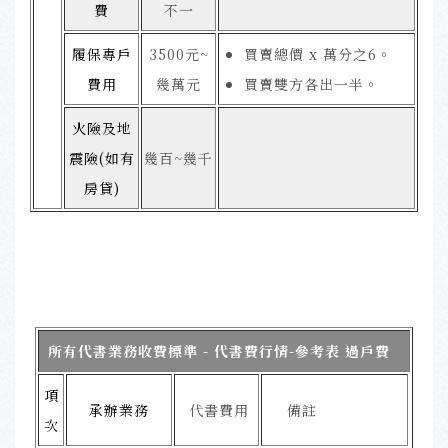
費
不一
履保專戶
3500元~
買賣總價 x 萬分之6。
費用
幾萬元
買賣雙方各出一半。
火險及地
震險(如有
幾百~幾千
房貸)
所有代書業務收費標準 - 代書費行情-參考表 過戶費
項
承辦業務
代書費用
備註
次