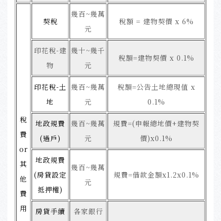
幾百~幾萬
契稅
稅額 = 建物契價 x 6%
元
印花稅-建
幾十~幾千
稅額=建物契價 x 0.1%
物
元
印花稅-土
幾百~幾萬
稅額=公告土地總現值 x
地
元
0.1%
稅
地政規費
幾百~幾萬
規費=(申報總地價+建物契
費
(過戶)
元
價)x0.1%
or
地政規費
其
幾百~幾萬
(房貸設定
規費=借款金額x1.2x0.1%
他
元
抵押權)
費
用
房貸手續
各家銀行