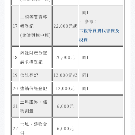
同1
二親等買賣移
• 參考：
17
轉登記
22,000元起
二親等買賣代書費及
(含贈與稅申報)
稅費
剩餘財產分配
18
20,000元
同1
請求權登記
19
信託登記
12,000元起
同1
20
塗銷信託登記
12,000元
同1
土地鑑界、建
21
6,000元
物測量
土地、建物合
22
6,000元
併