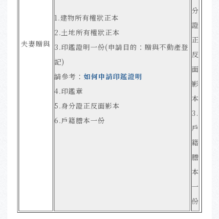
分
1.建物所有權狀正本
證
2.土地所有權狀正本
正
夫妻贈與
3.印鑑證明一份(申請目的：贈與不動產登
反
記)
面
請參考：
如何申請印鑑證明
影
4.印鑑章
本
5.身分證正反面影本
3.
6.戶籍謄本一份
戶
籍
謄
本
一
份