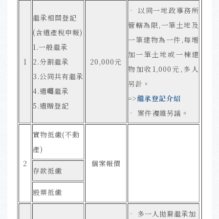
• 以同一地政事務所
繼承相關登記
管轄為限,一筆土地及
(含遺產稅申報)
一筆建物為一件,每增
1.一般繼承
加一筆土地或一棟建
1
2.分割繼承
20,000元
物加收1,000元,多人
3.公同共有繼承
另計。
4.遺囑繼承
=>
繼承登記介紹
5.遺贈登記
• 案件複雜另議
。
實物抵繳(不動
產)
2
個案報價
存款抵繳
股票抵繳
• 多一人拋棄繼承加