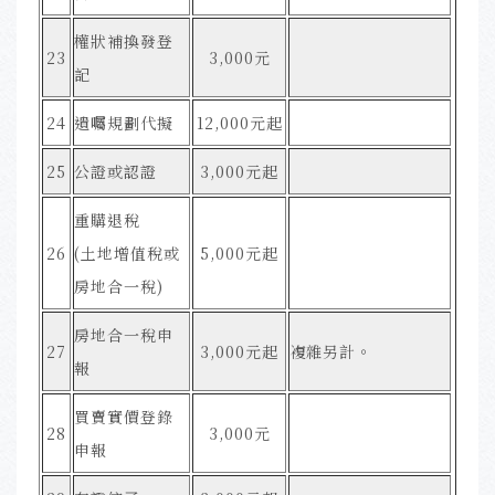
權狀補換發登
23
3,000元
記
24
遺囑規劃代擬
12,000元起
25
公證或認證
3,000元起
重購退稅
26
(土地增值稅或
5,000元起
房地合一稅)
房地合一稅申
27
3,000元起
複雜另計
。
報
買賣實價登錄
28
3,000元
申報