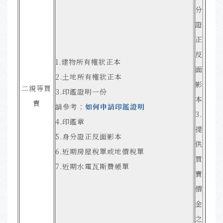
分
證
正
反
1.建物所有權狀正本
面
2.土地所有權狀正本
影
二親等買
3.印鑑證明一份
本
賣
請參考：
如何申請印鑑證明
3.
4.印鑑章
提
5.身分證正反面影本
供
6.近期房屋稅單或地價稅單
買
7.近期水電瓦斯費帳單
賣
價
金
之