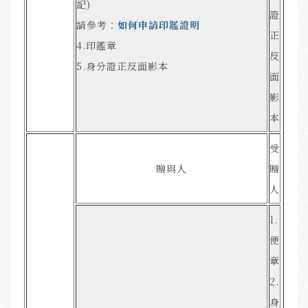
記)
證
請參考：
如何申請印鑑證明
正
4.印鑑章
反
5.身分證正反面影本
面
影
本
受
贈與人
贈
人
1.
便
章
2.
身