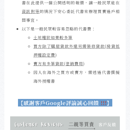
書在此提供一個公開透明的報價，讓一般民眾能在
資訊對等
的情況下安心委託代書來辦理買賣過戶相
關事宜。
以下是一般民眾較容易忽略的代書費：
土地權狀如果較多筆
買方除了購屋貸款外還另需
裝修貸款(房貸抵
押權設定
費
)
賣方有多筆貸款(塗銷費用
)
因人在海外之買方或賣方，需透過代書撰擬
海外授權書
【
感謝客戶
Google
評論
誠心回饋
!!!
】