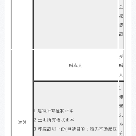
金
流
憑
證
受
贈與人
贈
人
1.
便
章
1.建物所有權狀正本
2.
2.土地所有權狀正本
贈與
身
3.印鑑證明一份(申請目的：贈與不動產登
分