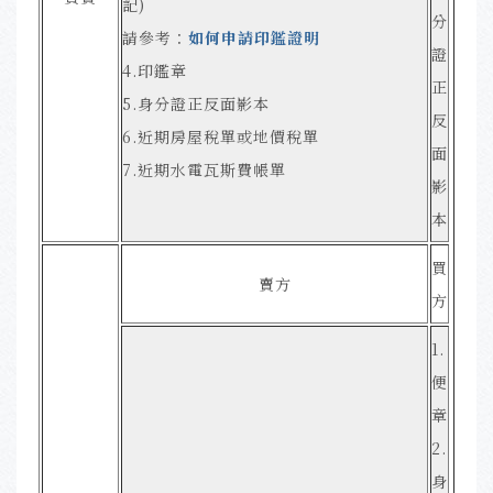
記)
分
請參考：
如何申請印鑑證明
證
4.印鑑章
正
5.身分證正反面影本
反
6.近期房屋稅單或地價稅單
面
7.近期水電瓦斯費帳單
影
本
買
賣方
方
1.
便
章
2.
身