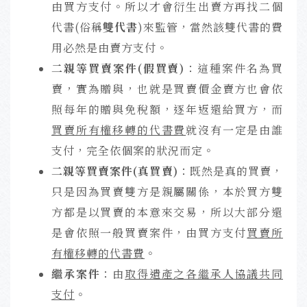
由買方支付。所以才會衍生出賣方再找二個
代書(俗稱
雙代書
)來監管，當然該雙代書的費
用必然是由賣方支付。
二親等買賣案件(假買賣)
：這種案件名為買
賣，實為贈與，也就是買賣價金賣方也會依
照每年的贈與免稅額，逐年返還給買方，而
買賣所有權移轉的代書費
就沒有一定是由誰
支付，完全依個案的狀況而定。
二親等買賣案件(真買賣)
：既然是真的買賣，
只是因為買賣雙方是親屬關係，本於買方雙
方都是以買賣的本意來交易，所以大部分還
是會依照一般買賣案件，由買方支付
買賣所
有權移轉的代書費
。
繼承案件
：由
取得遺產之各繼承人協議共同
支付
。