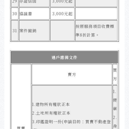
29
存證信函
3,000元起
30
協議書
3,000元起
按原服務項目收費標
31
案件撤銷
準8折計算
。
過戶應備文件
買
賣方
方
1.
便
1.建物所有權狀正本
章
2.土地所有權狀正本
2.
3.印鑑證明一份(申請目的：買賣不動產登
身
買賣