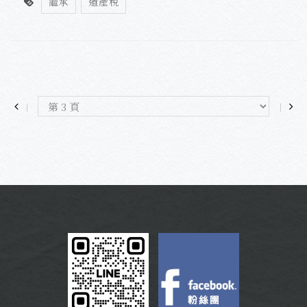
繼承
遺產稅