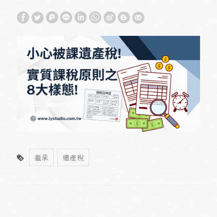
繼承
遺產稅