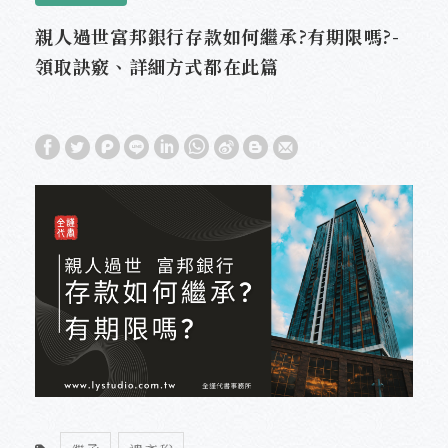
親人過世富邦銀行存款如何繼承?有期限嗎?-
領取訣竅、詳細方式都在此篇