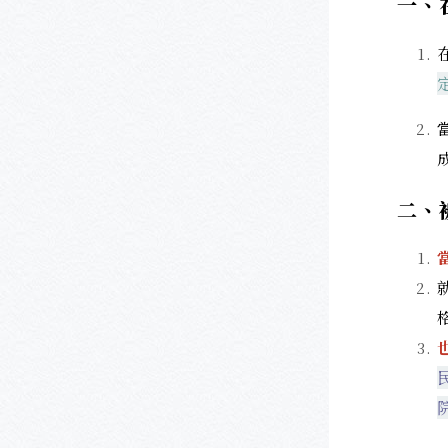
一、
二、