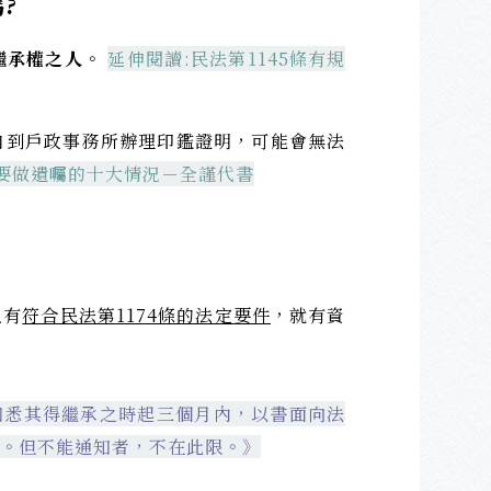
?
繼承權之人
。
延伸閱讀:
民法第1145條有規
自到戶政事務所辦理印鑑證明，可能會無法
要做遺囑的十大情況
－全謹代書
只有
符合民法第1174條的法定要件
，就有資
於知悉其得繼承之時起三個月內，以書面向法
。但不能通知者，不在此限。》