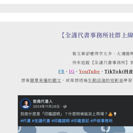
【全謹代書事務所社群上
看文章卻覺得字太多、太複雜
快來追蹤【全謹代書事務所】
FB
、
IG
、
YouTube
、
TikTok(抖音
想看
簡單易懂的圖文
，或是想透過
生動活潑的短影音
學習