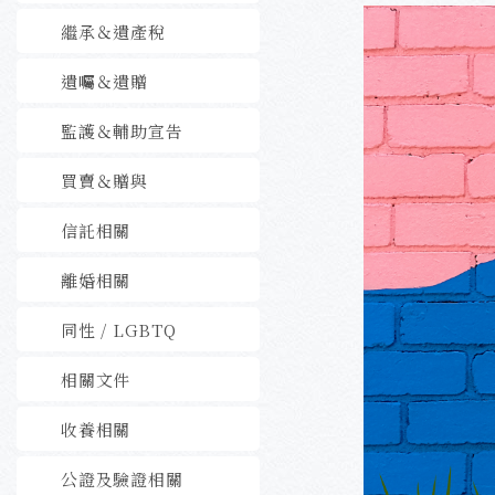
繼承＆遺產稅
遺囑＆遺贈
監護＆輔助宣告
買賣＆贈與
信託相關
離婚相關
同性 / LGBTQ
相關文件
收養相關
公證及驗證相關