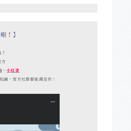
線啦
！
】
嗎？
官方
)
、
小紅書
知識，官方社群都能滿足你！