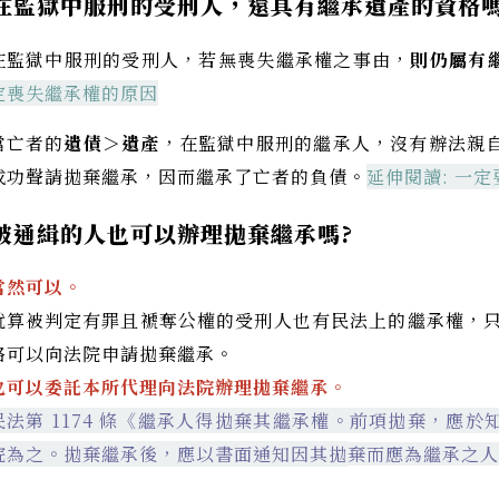
在監獄中服刑的受刑人，還具有繼承遺產的資格嗎
在監獄中服刑的受刑人，若無喪失繼承權之事由，
則仍屬有
定喪失繼承權的原因
當亡者的
遺債＞遺產
，在監獄中服刑的繼承人，沒有辦法親
成功聲請拋棄繼承，因而繼承了亡者的負債。
延伸閱讀:
一定
被通緝的人也可以辦理拋棄繼承嗎?
當
然可以。
就算被判定有罪且褫奪公權的受刑人也有民法上的繼承權，
格可以向法院申請拋棄繼承。
也
可以委託本所代理向法院辦理拋棄繼承。
民法第 1174 條《繼承人得拋棄其繼承權。前項拋棄，應
院為之。拋棄繼承後，應以書面通知因其拋
棄而應為繼承之人