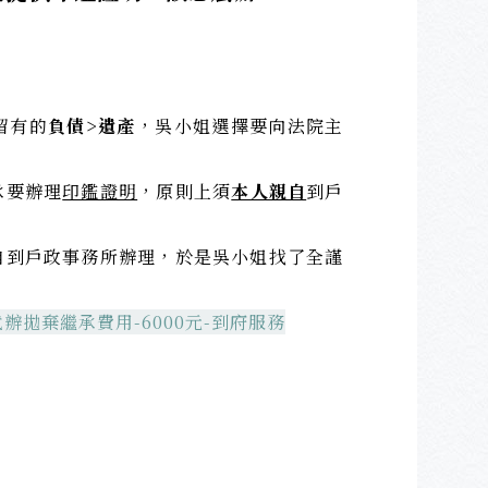
留有的
負債>遺產
，吳小姐選擇要向法院主
承要辦理
印鑑證明
，原則上須
本人親自
到戶
自到戶政事務所辦理，於是吳小姐找了全謹
辦拋棄繼承費用-6000元-到府服務