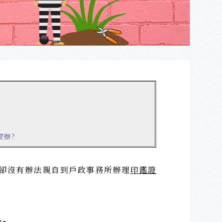
麼辦?
卻沒有辦法親自到戶政事務所辦理
印鑑證