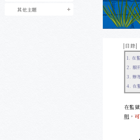
其他主題
|目錄|
1.
在
2.
服
3.
辦
4.
在
在監
明
，
可