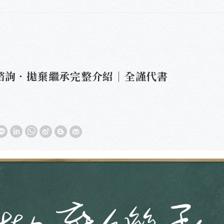
諮詢．拋棄繼承完整介紹｜全謹代書