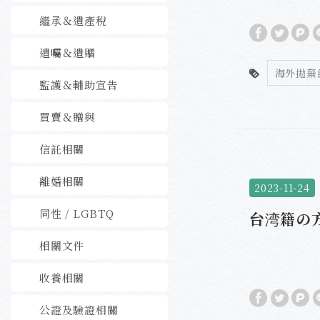
繼承＆遺產稅
遺囑＆遺贈
海外拋棄
監護＆輔助宣告
買賣＆贈與
信託相關
離婚相關
2023-11-24
同性 / LGBTQ
台湾籍の
相關文件
收養相關
公證及驗證相關