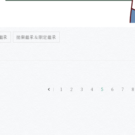
繼承
拋棄繼承＆限定繼承
1
2
3
4
5
6
7
8