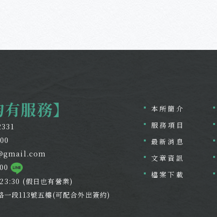
均有服務】
本所簡介
服務項目
2331
800
最新消息
@gmail.com
文章資訊
800
檔案下載
~23:30 (假日也有營業)
路一段113號五樓(可配合外出簽約)