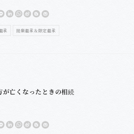
繼承
拋棄繼承＆限定繼承
方が亡くなったときの相続