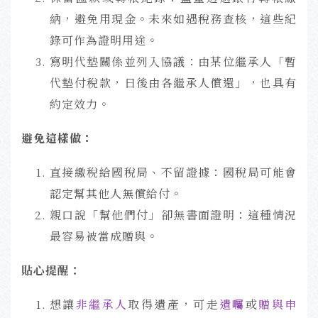
納，避免用現金。未來如遇稅務查核，這些紀
錄可作為證明用途。
寫明代墊關係並列入協議：由某位繼承人「暫
代墊付稅款，日後由各繼承人償還」，也具有
約定效力。
避免這樣做：
直接繳稅給國稅局、不留證據：國稅局可能會
認定幫其他人無償給付。
親口說「幫他們付」卻無書面證明：這種情況
最容易被當成贈與。
貼心提醒：
想讓
非繼承人
取得遺產，可走
遺囑
或
贈與申