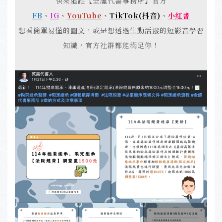
快來追蹤【全謹代書事務所】官方
FB
、
IG
、
YouTube
、
TikTok(抖音)
、
小紅書
想看
簡單易懂的圖文
，或是想透過
生動活潑的短影音
學習
知識，官方社群都能滿足你！