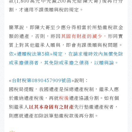
款(1,800萬元中先減200萬元給陳大哥)後再行分
割，才適用不課徵贈與稅的規定。
簡單說，即陳大哥至少應分得相當於所墊繳稅款金
額的遺產，否則，將因
其固有財產的減少，
形同實
質上對其他繼承人贈與，即會有課徵贈與稅問題。
依«
遺贈稅法第5條»
規定，在請求權時效內無償免除
或承擔債務者，其免除或承擔之債務，以贈與論。
«
台財稅第0890457909號函
»說明：
國稅局提醒，我國遺產是採總遺產稅制，繼承人應
於繳納遺產稅後，再就
稅後
遺產協議分割。
如有個
別繼承人
以其本身固有之財產
先行墊繳遺產稅者，
則應就遺產扣除該筆墊繳稅款後再分割。