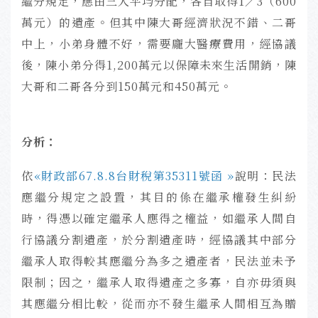
繼分規定，應由三人平均分配，各自取得1／3（600
萬元）的遺產。
但其中陳大哥經濟狀況不錯、二哥
中上，小弟身體不好，需要龐大醫療費用，經協議
後，陳小弟分得1,200萬元以保障未來生活開銷，陳
大哥和二哥各分到150萬元和450萬元。
分析：
依
«財政部67.8.8台財稅第35311號函 »
說明：
民法
應繼分規定之設置，其目的係在繼承權發生糾紛
時，得憑以確定繼承人應得之權益，如繼承人間自
行協議分割遺產，於分割遺產時，經協議其中部分
繼承人取得較其應繼分為多之遺產者，民法並未予
限制；因之，繼承人取得遺產之多寡，自亦毋須與
其應繼分相比較，從而亦不發生繼承人間相互為贈