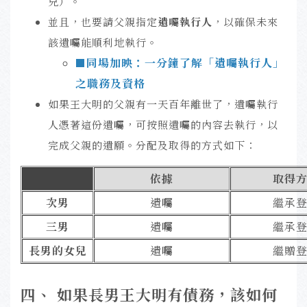
兒）。
並且，也要請父親指定
遺囑執行人
，以確保未來
該遺囑能順利地執行。
同場加映：一分鐘了解「遺囑執行人」
■
之職務及資格
如果王大明的父親有一天百年離世了，遺囑執行
人憑著這份遺囑，可按照遺囑的內容去執行，以
完成父親的遺願。分配及取得的方式如下：
依據
取得
次男
遺囑
繼承
三男
遺囑
繼
承
長男的女兒
遺囑
繼
贈
四
、 如果長男王大明有債務，該如何