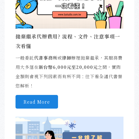
拋棄繼承代辦費用? 流程、文件、注意事項一
次看懂
一般委託
代書事務所
或
律師
辦理拋棄繼承，其服務費
用大多落在
新台幣6,000元至20,000元
之間，實際
金額則會視下列因素而有所不同：往下看全謹代書替
您解析！
Read More