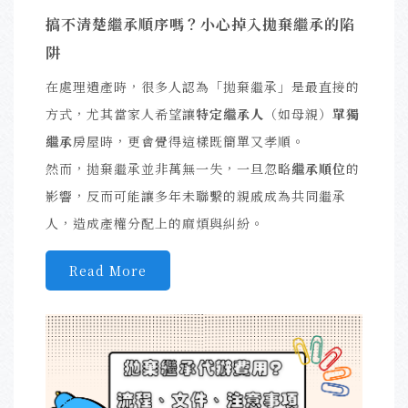
搞不清楚繼承順序嗎？小心掉入拋棄繼承的陷
阱
在處理遺產時，很多人認為「拋棄繼承」是最直接的
方式，尤其當家人希望讓
特定繼承人
（如母親）
單獨
繼承
房屋時，更會覺得這樣既簡單又孝順。
然而，拋棄繼承並非萬無一失，一旦忽略
繼承順位
的
影響，反而可能讓多年未聯繫的親戚成為共同繼承
人，造成產權分配上的麻煩與糾紛。
Read More