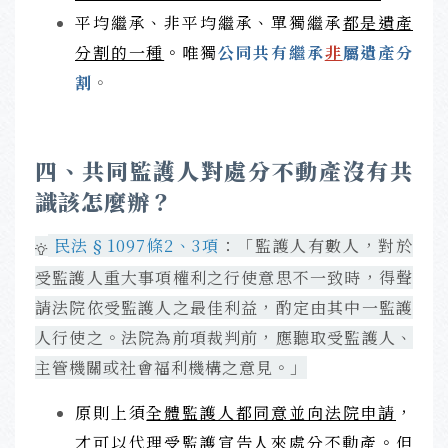
平均繼承、非平均繼承、單獨繼承
都是遺產
分割的一種
。
唯獨
公同共有繼承
非
屬遺產分
割
。
四、共同監護人對處分不動產沒有共
識該怎麼辦？
民法§1097條2、3項
：「監護人有數人，對於
受監護人重大事項權利之行使意思不一致時，得聲
請法院依受監護人之最佳利益，酌定由其中一監護
人行使之。
法院為前項裁判前，應聽取受監護人、
主管機關或社會福利機構之意見。」
原則上須
全體監護人都同意並向法院申請
，
才可以代理受監護宣告人來處分不動產。
但