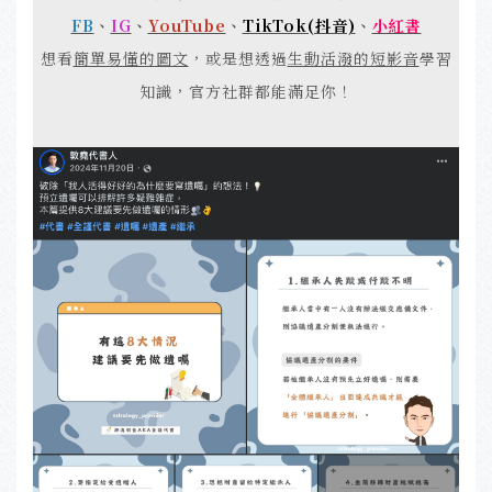
FB
、
IG
、
YouTube
、
TikTok(抖音)
、
小紅書
想看
簡單易懂的圖文
，或是想透過
生動活潑的短影音
學習
知識，官方社群都能滿足你！