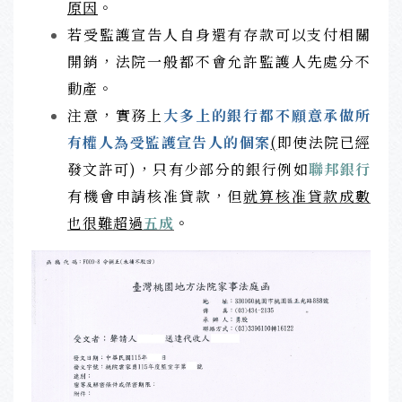
原因
。
若受監護宣告人自身還有存款可以支付相關
開銷，法院一般都不會允許監護人先處分不
動產。
注意，實務上
大多上的銀行都不願意承做所
有權人為受監護宣告人的個案
(
即使法院已經
發文許可)，只有少部分的銀行例如
聯邦銀行
有機會申請核准貸款，但
就算核准貸款成數
也很難超過
五成
。