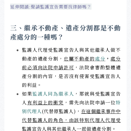
延伸閱讀:聲請監護宣告需要找律師嗎？
三、繼承不動產、遺產分割都是不動
產處分的一種嗎？
監護人代理受監護宣告人與其他繼承人做不
動產的遺產分割，
也屬不動產的
處分
，
處分
前
必
須向法院申請許可
，
法院會審酌整體遺
產分割的內容，是否沒有侵害受監護宣告人
的利益。
如果
監護人同為繼承人
，那就與受監護宣告
人
有
利益上的衝突
，需先向法院申請一位
特
別代理人
(代替原監護人)，
在這個繼承事件中
代替監護人的角色，由該特別代理人代理受
監護宣告人與其他繼承人一起做遺產分割
。