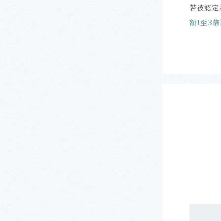
若被認定
額1至3