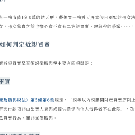
有一棟市值1600萬的透天厝，夢想買一棟透天厝當假日別墅的孫女
女，孫女驚喜之餘也擔心會不會有二等親買賣、贈與稅的爭議……。
如何判定近親買賣
斷近親買賣是否須課徵贈與稅主要有四項關鍵：
事實
產及贈與稅法
》
第5
條第6
款
規定，二親等以內親屬間財產買賣原則
筆支付款項非由出賣人貸與或提供擔保向他人借得者不在此限」，孫
是買賣行為，而非無償贈與。