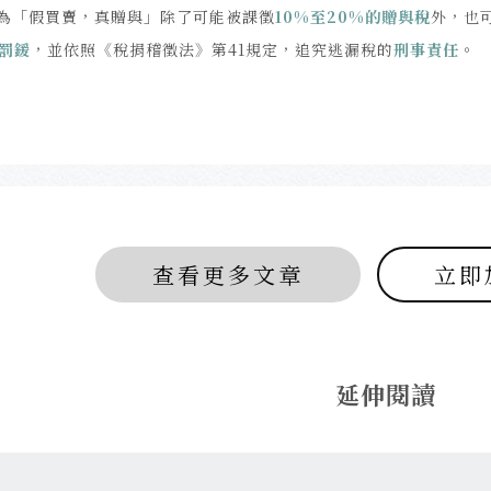
為「假買賣，真贈與」除了可能被課徵
10%至20%的贈與稅
外，也
倍罰鍰
，並依照《稅捐稽徵法》第41規定，追究逃漏稅的
刑事責任
。
查看更多文章
立即
延伸閱讀