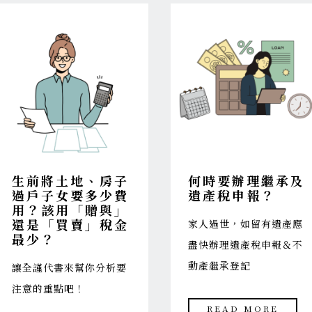
生前將土地、房子
何時要辦理繼承及
過戶子女要多少費
遺產稅申報
？
用？該用「贈與」
還是「買賣」稅金
家人過世，如留有遺產應
最少？
盡快辦理遺產稅申報＆不
動產繼承登記
讓全謹代書來幫你分析要
注意的重點吧！
READ MORE