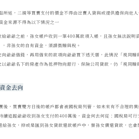
點所述，二親等買賣支付的價金不得由出賣人貸與或提供擔保向他人
資金來源不得為以下情況之一
款給爺爺之前，孫女帳戶收到一筆400萬款項入帳，且孫女無法說明
」，非孫女的自有資金，須課徵贈與稅。
女向爺爺借錢，再用借來的款項向爺爺買下透天厝，此情況「視同贈
女以爺爺名下的房產作為抵押物向銀行、保險公司貸款，仍「視同贈
資金去向
賣後，買賣雙方日後的帳戶都會被國稅局列管，如未來有不合理的異
持續追蹤爺爺收到孫女支付的400萬後，資金何去何從：國稅局可
匯還給孫女，抑或是匯到孫女貸款還款帳戶中，替孫女償還貸款，也會