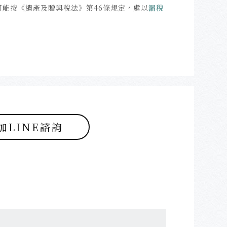
可能按《遺產及贈與稅法》第46條規定，處以
漏稅
加LINE諮詢