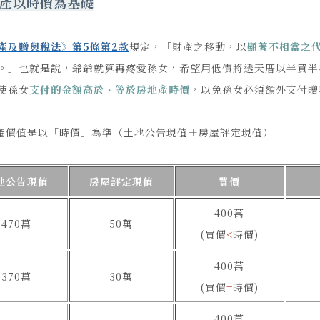
產以時價為基礎
產及贈與稅法》第5條第2款
規定，「財產之移動，以
顯著不相當之
。」也就是說，爺爺就算再疼愛孫女，希望用低價將透天厝以半買半
使孫女
支付的金額高於、等於房地產時價
，以免孫女必須額外支付贈
產價值是以「時價」為準（土地公告現值＋房屋評定現值）
地公告現值
房屋評定現值
買價
400萬
470萬
50萬
(買價
<
時價)
400萬
370萬
30萬
(買價
=
時價)
400萬