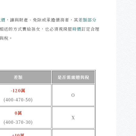
代價
，讓與財產、免除或承擔債務者，其
差額部分
相送的方式賣給孫女，也必須視房屋
時價
訂定合理
與稅。
差額
是否需繳贈與稅
-120萬
O
(400-470-50)
0萬
X
(400-370-30)
+10萬