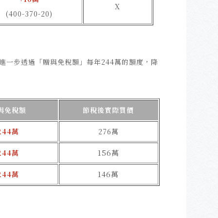
X
(400-370-20)
進一步透過「贈與免稅額」每年244萬的額度，降
與免稅額
節稅後實際買價
244萬
276萬
156萬
244萬
146萬
244萬