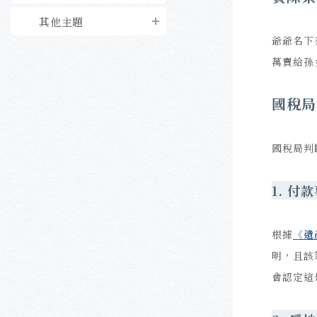
其他主題
爺爺名下
萬賣給孫
國稅局
國稅局判
1.
付款
根據
《遺
明，且該
會認定這