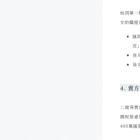
如同第一
女的購屋
匯
流
孫
孫
4.
賣方
二親等買
國稅局會
400萬