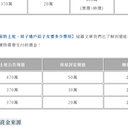
370萬
20萬
(買價
>
時價)
前將土地、房子過戶給子女要多少費用
】
這篇文章我們也了解到還能
實際需要支付的價金！
土地公告現值
房屋評定現值
贈
470萬
50萬
370萬
30萬
370萬
20萬
資金來源