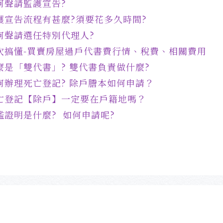
何聲請監護宣告?
護宣告流程有甚麼?須要花多久時間?
何聲請選任特別代理人?
次搞懂-買賣房屋過戶代書費行情、稅費、相關費用
麼是「雙代書」? 雙代書負責做什麼?
何辦理死亡登記? 除戶謄本如何申請？
亡登記【除戶】一定要在戶籍地嗎？
鑑證明是什麼? 如何申請呢?