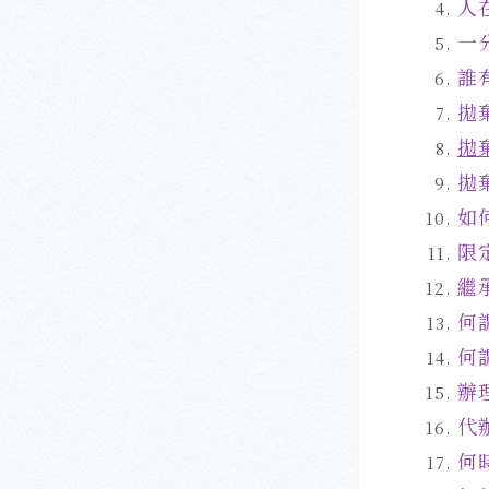
人
一
誰
拋
拋
拋
如
限
繼
何
何
辦
代
何