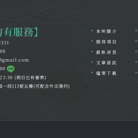
均有服務】
本所簡介
服務項目
2331
800
最新消息
@gmail.com
文章資訊
800
檔案下載
~23:30 (假日也有營業)
路一段113號五樓(可配合外出簽約)