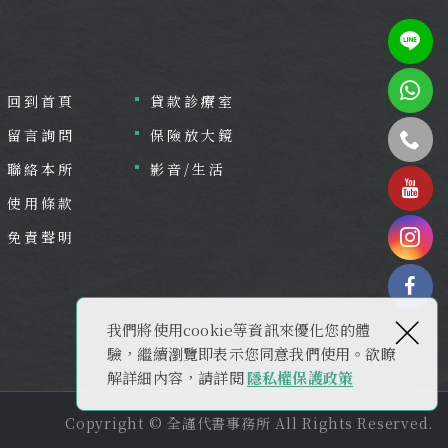
回到首頁
貸款診療室
留言詢問
保險放大鏡
聯絡本所
影音/生活
tel
使用條款
免責聲明
×
fac
我們將使用cookie等資訊來優化您的體
驗，繼續瀏覽即表示您同意我們使用。欲瞭
解詳細內容，請詳閱
隱私權保護政策
Copyright © 全謹代書事務所 All Rights Reserved.