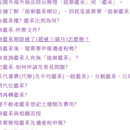
在國外海外無法回台辦理「拋棄繼承」或「繼承」。
分鐘了解「拋棄繼承順位」，到底是誰需要「拋棄繼承
有繼承權? 繼承比例為何?
棄繼承-所需文件
?
棄繼承期限過了(超過三個月)怎麼辦？
棄繼承後，還需要申報遺產稅嗎?
何查詢繼承人有無「拋棄繼承」？
定繼承-如何申請及常見問題
?
承代書費(代辦)及平均繼承(一般繼承)、分割繼承、
謂代位繼承?
謂再轉繼承?
理不動產繼承登記之種類及費用
?
辦繼承與相關流程
時要辦理繼承及遺產稅申報
?