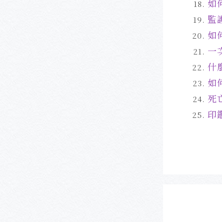
如
監
如
一
什
如
死
印