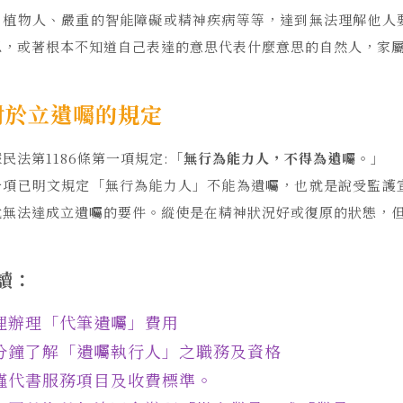
、植物人、嚴重的智能障礙或精神疾病等等，達到無法理解他人
思，或著根本不知道自己表達的意思代表什麼意思的自然人，家
對於立遺囑的規定
民法第1186條第一項規定:「
無行為能力人，不得為遺囑。
」
一項已明文規定「無行為能力人」不能為遺囑，也就是說受監護
就無法達成立遺囑的要件。縱使是在精神狀況好或復原的狀態，
讀：
理辦理「代筆遺囑」費用
分鐘了解「遺囑執行人」之職務及資格
謹代書服務項目及收費標準
。