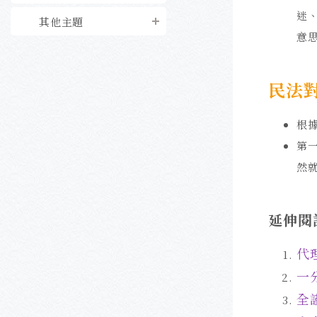
迷
其他主題
意
民法
根據
第
然
延伸閱
代
一
全