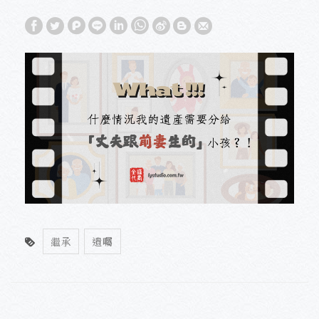
繼承
遺囑