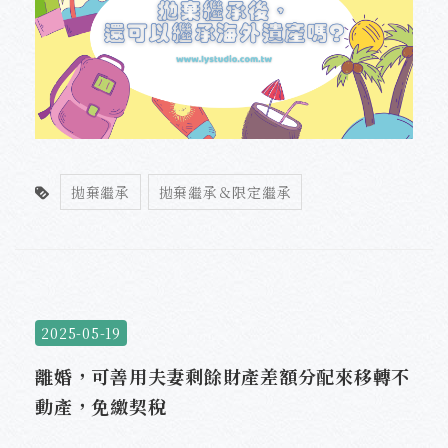
拋棄繼承
拋棄繼承＆限定繼承
2025-05-19
離婚，可善用夫妻剩餘財產差額分配來移轉不
動產，免繳契稅