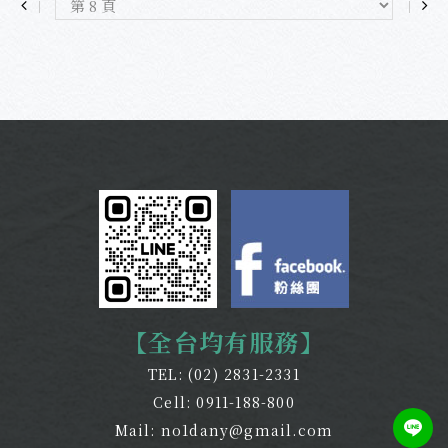
【全台均有服務】
TEL:
(02) 2831-2331
Cell:
0911-188-800
Mail:
no1dany@gmail.com