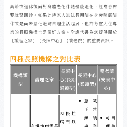
高齡或退休後面對身體老化伴隨機能退化，經常會需
要就醫回診。如果此時家人無法長期陪在身旁照顧陪
伴或是尚未惡化能夠自理生活起居，也許考慮入住專
業的長照機構也是個好方案。全謹代書為您提供關於
【護理之家】【長照中心】【養老院】的重要資訊。
四種長照機構之對比表
長照中
養老院
機構類
長照中心
護理之家
心(長期
(安養中
型
(養護型)
照顧型)
心)
意識
正常
因慢性
無須
可自
病而無
有慢性病需長
專業
理生