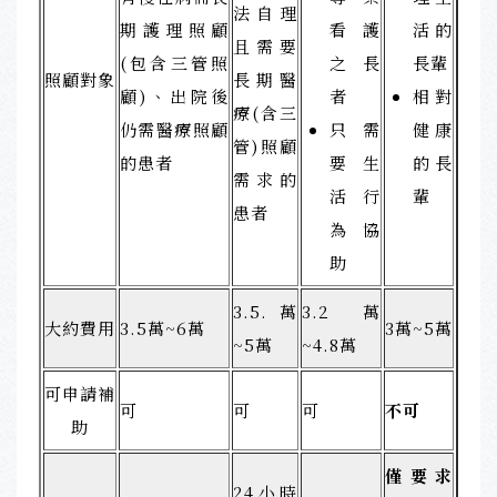
法自理
期護理照顧
看護
活的
且需要
(包含三管照
之長
長輩
照顧對象
長期醫
顧)、出院後
者
相對
療(含三
仍需醫療照顧
只需
健康
管)照顧
的患者
要生
的長
需求的
活行
輩
患者
為協
助
3.5.萬
3.2萬
大約費用
3.5萬~6萬
3萬~5萬
~5萬
~4.8萬
可申請補
可
可
可
不可
助
僅要求
24小時