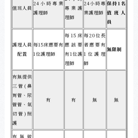
24小時專業
24小時專
保持1名
值班人員
專業護
護理師
業護理師
值班人
理師
員
每15床
每20位長
護理人員
每15床應要有
應該要
者應要有
無限制
配置
1位護理師
有1位護
1位護理
理師
師
有無提供
三管(鼻
胃管、尿
有
有
無
無
管管、氣
切管)照
護
有無做